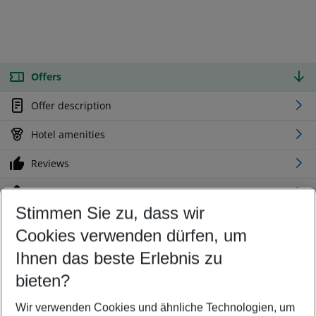
Offers
Offer description
Hotel amenities
Reviews
Location
Stimmen Sie zu, dass wir
Cookies verwenden dürfen, um
Customize your offer
Find the perfect deal which suits your best
Ihnen das beste Erlebnis zu
Your departure airport
bieten?
Any airport
Wir verwenden Cookies und ähnliche Technologien, um
Select your date range