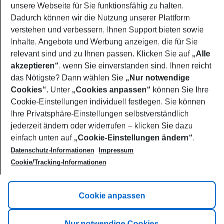
unsere Webseite für Sie funktionsfähig zu halten.
08/08/26
–
06/08/27
5-8 nights
Dadurch können wir die Nutzung unserer Plattform
Who will travel
verstehen und verbessern, Ihnen Support bieten sowie
2 adults
No children
Inhalte, Angebote und Werbung anzeigen, die für Sie
relevant sind und zu Ihnen passen. Klicken Sie auf
„Alle
Show more filter
akzeptieren“
, wenn Sie einverstanden sind. Ihnen reicht
das Nötigste? Dann wählen Sie
„Nur notwendige
Cookies“
. Unter
„Cookies anpassen“
können Sie Ihre
Cookie-Einstellungen individuell festlegen. Sie können
Ihre Privatsphäre-Einstellungen selbstverständlich
jederzeit ändern oder widerrufen – klicken Sie dazu
Footer
einfach unten auf
„Cookie-Einstellungen ändern“
.
Footer navigation
Title A
Datenschutz-Informationen
Impressum
Cookie/Tracking-Informationen
Link A
Title B
Link A
Cookie anpassen
Title C
Link A
Nur notwendige Cookies