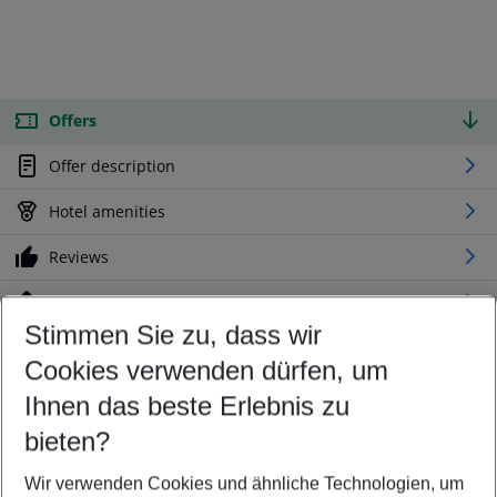
Offers
Offer description
Hotel amenities
Reviews
Location
Stimmen Sie zu, dass wir
Cookies verwenden dürfen, um
Customize your offer
Find the perfect deal which suits your best
Ihnen das beste Erlebnis zu
Your departure airport
bieten?
Any airport
Wir verwenden Cookies und ähnliche Technologien, um
Select your date range