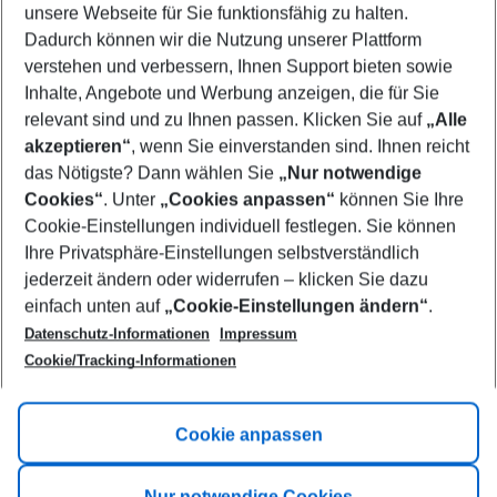
unsere Webseite für Sie funktionsfähig zu halten.
12/08/26
–
10/08/27
5-8 nights
Dadurch können wir die Nutzung unserer Plattform
Who will travel
verstehen und verbessern, Ihnen Support bieten sowie
2 adults
No children
Inhalte, Angebote und Werbung anzeigen, die für Sie
relevant sind und zu Ihnen passen. Klicken Sie auf
„Alle
Show more filter
akzeptieren“
, wenn Sie einverstanden sind. Ihnen reicht
das Nötigste? Dann wählen Sie
„Nur notwendige
Cookies“
. Unter
„Cookies anpassen“
können Sie Ihre
Cookie-Einstellungen individuell festlegen. Sie können
Ihre Privatsphäre-Einstellungen selbstverständlich
jederzeit ändern oder widerrufen – klicken Sie dazu
Footer
einfach unten auf
„Cookie-Einstellungen ändern“
.
Footer navigation
Title A
Datenschutz-Informationen
Impressum
Cookie/Tracking-Informationen
Link A
Title B
Link A
Cookie anpassen
Title C
Link A
Nur notwendige Cookies