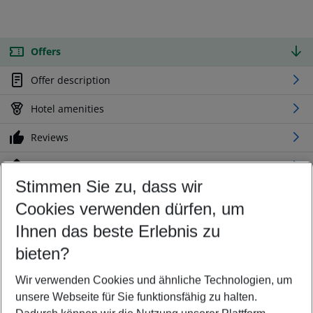
Offers
Offer description
Hotel amenities
Reviews
Location
Stimmen Sie zu, dass wir
Cookies verwenden dürfen, um
Customize your offer
Find the perfect deal which suits your best
Ihnen das beste Erlebnis zu
Your departure airport
bieten?
Any airport
Wir verwenden Cookies und ähnliche Technologien, um
Select your date range
unsere Webseite für Sie funktionsfähig zu halten.
11/08/26
–
09/08/27
5-8 nights