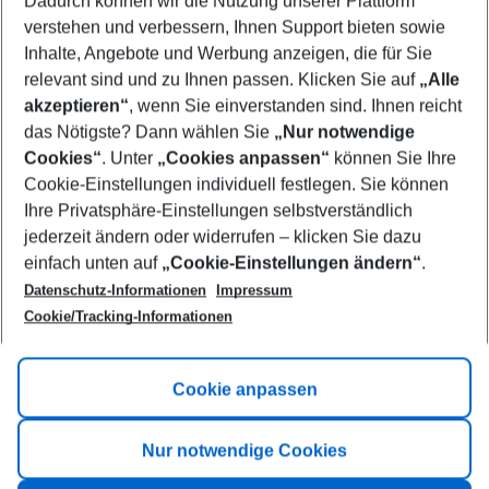
Dadurch können wir die Nutzung unserer Plattform
Who will travel
verstehen und verbessern, Ihnen Support bieten sowie
2 adults
No children
Inhalte, Angebote und Werbung anzeigen, die für Sie
relevant sind und zu Ihnen passen. Klicken Sie auf
„Alle
Show more filter
akzeptieren“
, wenn Sie einverstanden sind. Ihnen reicht
das Nötigste? Dann wählen Sie
„Nur notwendige
Cookies“
. Unter
„Cookies anpassen“
können Sie Ihre
Cookie-Einstellungen individuell festlegen. Sie können
Ihre Privatsphäre-Einstellungen selbstverständlich
jederzeit ändern oder widerrufen – klicken Sie dazu
Footer
einfach unten auf
„Cookie-Einstellungen ändern“
.
Footer navigation
Title A
Datenschutz-Informationen
Impressum
Cookie/Tracking-Informationen
Link A
Title B
Link A
Cookie anpassen
Title C
Link A
Nur notwendige Cookies