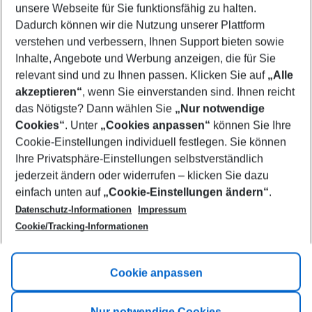
unsere Webseite für Sie funktionsfähig zu halten.
10/08/26
–
08/08/27
5-8 nights
Dadurch können wir die Nutzung unserer Plattform
Who will travel
verstehen und verbessern, Ihnen Support bieten sowie
2 adults
No children
Inhalte, Angebote und Werbung anzeigen, die für Sie
relevant sind und zu Ihnen passen. Klicken Sie auf
„Alle
Show more filter
akzeptieren“
, wenn Sie einverstanden sind. Ihnen reicht
das Nötigste? Dann wählen Sie
„Nur notwendige
Cookies“
. Unter
„Cookies anpassen“
können Sie Ihre
Cookie-Einstellungen individuell festlegen. Sie können
Ihre Privatsphäre-Einstellungen selbstverständlich
jederzeit ändern oder widerrufen – klicken Sie dazu
Footer
einfach unten auf
„Cookie-Einstellungen ändern“
.
Footer navigation
Title A
Datenschutz-Informationen
Impressum
Cookie/Tracking-Informationen
Link A
Title B
Link A
Cookie anpassen
Title C
Link A
Nur notwendige Cookies