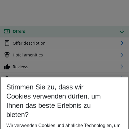
Offers
Offer description
Hotel amenities
Reviews
Location
Stimmen Sie zu, dass wir
Cookies verwenden dürfen, um
Customize your offer
Find the perfect deal which suits your best
Ihnen das beste Erlebnis zu
Your departure airport
bieten?
Any airport
Wir verwenden Cookies und ähnliche Technologien, um
Select your date range