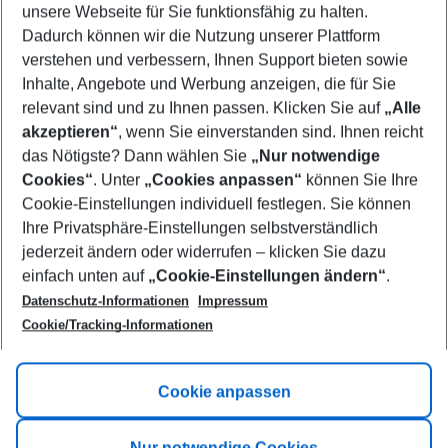
unsere Webseite für Sie funktionsfähig zu halten.
08/08/26
–
06/08/27
5-8 nights
Dadurch können wir die Nutzung unserer Plattform
Who will travel
verstehen und verbessern, Ihnen Support bieten sowie
2 adults
No children
Inhalte, Angebote und Werbung anzeigen, die für Sie
relevant sind und zu Ihnen passen. Klicken Sie auf
„Alle
Show more filter
akzeptieren“
, wenn Sie einverstanden sind. Ihnen reicht
das Nötigste? Dann wählen Sie
„Nur notwendige
Cookies“
. Unter
„Cookies anpassen“
können Sie Ihre
Cookie-Einstellungen individuell festlegen. Sie können
Ihre Privatsphäre-Einstellungen selbstverständlich
jederzeit ändern oder widerrufen – klicken Sie dazu
Footer
einfach unten auf
„Cookie-Einstellungen ändern“
.
Footer navigation
Title A
Datenschutz-Informationen
Impressum
Cookie/Tracking-Informationen
Link A
Title B
Link A
Cookie anpassen
Title C
Link A
Nur notwendige Cookies