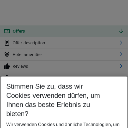
Offers
Offer description
Hotel amenities
Reviews
Location
Stimmen Sie zu, dass wir
Cookies verwenden dürfen, um
Customize your offer
Find the perfect deal which suits your best
Ihnen das beste Erlebnis zu
Your departure airport
bieten?
Any airport
Wir verwenden Cookies und ähnliche Technologien, um
Select your date range