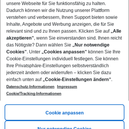
unsere Webseite für Sie funktionsfähig zu halten.
10/08/26
–
08/08/27
5-8 nights
Dadurch können wir die Nutzung unserer Plattform
Who will travel
verstehen und verbessern, Ihnen Support bieten sowie
2 adults
No children
Inhalte, Angebote und Werbung anzeigen, die für Sie
relevant sind und zu Ihnen passen. Klicken Sie auf
„Alle
Show more filter
akzeptieren“
, wenn Sie einverstanden sind. Ihnen reicht
das Nötigste? Dann wählen Sie
„Nur notwendige
Cookies“
. Unter
„Cookies anpassen“
können Sie Ihre
Cookie-Einstellungen individuell festlegen. Sie können
Ihre Privatsphäre-Einstellungen selbstverständlich
jederzeit ändern oder widerrufen – klicken Sie dazu
Footer
einfach unten auf
„Cookie-Einstellungen ändern“
.
Footer navigation
Title A
Datenschutz-Informationen
Impressum
Cookie/Tracking-Informationen
Link A
Title B
Link A
Cookie anpassen
Title C
Link A
Nur notwendige Cookies