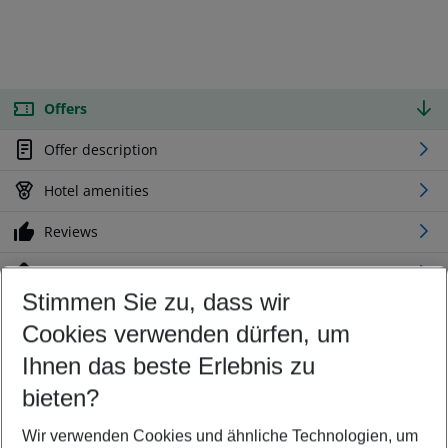
Offers
Offer description
Hotel amenities
Reviews
Location
Stimmen Sie zu, dass wir
Cookies verwenden dürfen, um
Customize your offer
Find the perfect deal which suits your best
Ihnen das beste Erlebnis zu
Your departure airport
bieten?
Any airport
Wir verwenden Cookies und ähnliche Technologien, um
Select your date range