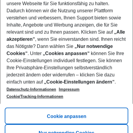
unsere Webseite für Sie funktionsfähig zu halten.
08/08/26
–
06/08/27
5-8 nights
Dadurch können wir die Nutzung unserer Plattform
Who will travel
verstehen und verbessern, Ihnen Support bieten sowie
2 adults
No children
Inhalte, Angebote und Werbung anzeigen, die für Sie
relevant sind und zu Ihnen passen. Klicken Sie auf
„Alle
Show more filter
akzeptieren“
, wenn Sie einverstanden sind. Ihnen reicht
das Nötigste? Dann wählen Sie
„Nur notwendige
Cookies“
. Unter
„Cookies anpassen“
können Sie Ihre
Cookie-Einstellungen individuell festlegen. Sie können
Ihre Privatsphäre-Einstellungen selbstverständlich
jederzeit ändern oder widerrufen – klicken Sie dazu
Footer
einfach unten auf
„Cookie-Einstellungen ändern“
.
Footer navigation
Title A
Datenschutz-Informationen
Impressum
Cookie/Tracking-Informationen
Link A
Title B
Link A
Cookie anpassen
Title C
Link A
Nur notwendige Cookies