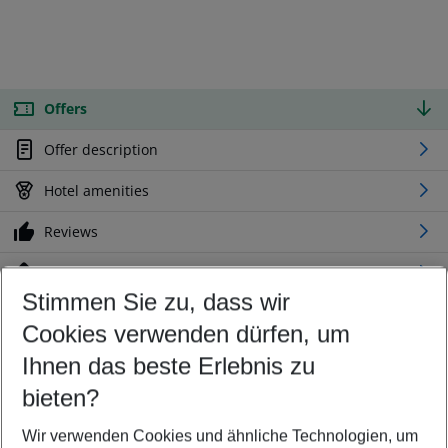
Offers
Offer description
Hotel amenities
Reviews
Location
Stimmen Sie zu, dass wir
Cookies verwenden dürfen, um
Customize your offer
Find the perfect deal which suits your best
Ihnen das beste Erlebnis zu
Your departure airport
bieten?
Any airport
Wir verwenden Cookies und ähnliche Technologien, um
Select your date range