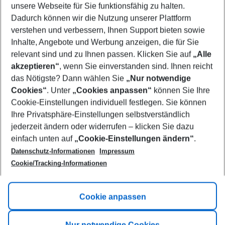
unsere Webseite für Sie funktionsfähig zu halten.
09/08/26
–
07/08/27
5-8 nights
Dadurch können wir die Nutzung unserer Plattform
Who will travel
verstehen und verbessern, Ihnen Support bieten sowie
2 adults
No children
Inhalte, Angebote und Werbung anzeigen, die für Sie
relevant sind und zu Ihnen passen. Klicken Sie auf
„Alle
Show more filter
akzeptieren“
, wenn Sie einverstanden sind. Ihnen reicht
das Nötigste? Dann wählen Sie
„Nur notwendige
Cookies“
. Unter
„Cookies anpassen“
können Sie Ihre
Cookie-Einstellungen individuell festlegen. Sie können
Ihre Privatsphäre-Einstellungen selbstverständlich
jederzeit ändern oder widerrufen – klicken Sie dazu
Footer
einfach unten auf
„Cookie-Einstellungen ändern“
.
Footer navigation
Title A
Datenschutz-Informationen
Impressum
Cookie/Tracking-Informationen
Link A
Title B
Link A
Cookie anpassen
Title C
Link A
Nur notwendige Cookies