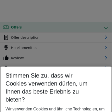
Offers
Offer description
Hotel amenities
Reviews
Location
Stimmen Sie zu, dass wir
Cookies verwenden dürfen, um
Customize your offer
Find the perfect deal which suits your best
Ihnen das beste Erlebnis zu
Your departure airport
bieten?
Any airport
Wir verwenden Cookies und ähnliche Technologien, um
Select your date range