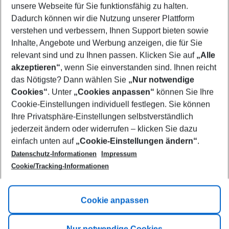
unsere Webseite für Sie funktionsfähig zu halten.
11/08/26
–
09/08/27
5-8 nights
Dadurch können wir die Nutzung unserer Plattform
Who will travel
verstehen und verbessern, Ihnen Support bieten sowie
2 adults
No children
Inhalte, Angebote und Werbung anzeigen, die für Sie
relevant sind und zu Ihnen passen. Klicken Sie auf
„Alle
Show more filter
akzeptieren“
, wenn Sie einverstanden sind. Ihnen reicht
das Nötigste? Dann wählen Sie
„Nur notwendige
Cookies“
. Unter
„Cookies anpassen“
können Sie Ihre
Cookie-Einstellungen individuell festlegen. Sie können
Ihre Privatsphäre-Einstellungen selbstverständlich
jederzeit ändern oder widerrufen – klicken Sie dazu
Footer
einfach unten auf
„Cookie-Einstellungen ändern“
.
Footer navigation
Title A
Datenschutz-Informationen
Impressum
Cookie/Tracking-Informationen
Link A
Title B
Link A
Cookie anpassen
Title C
Link A
Nur notwendige Cookies