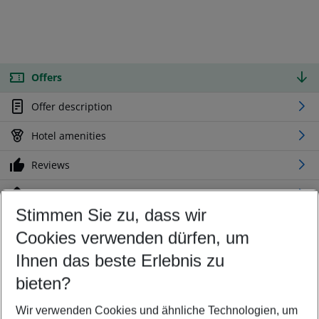
Offers
Offer description
Hotel amenities
Reviews
Location
Stimmen Sie zu, dass wir
Cookies verwenden dürfen, um
Customize your offer
Find the perfect deal which suits your best
Ihnen das beste Erlebnis zu
Your departure airport
bieten?
Any airport
Wir verwenden Cookies und ähnliche Technologien, um
Select your date range