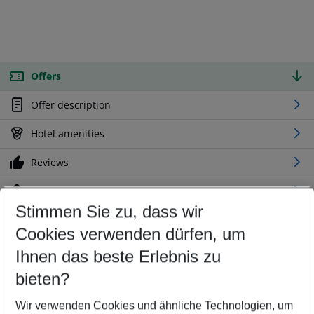
Offers
Offer description
Hotel amenities
Reviews
Location
Stimmen Sie zu, dass wir
Cookies verwenden dürfen, um
Customize your offer
Find the perfect deal which suits your best
Ihnen das beste Erlebnis zu
Your departure airport
bieten?
Any airport
Wir verwenden Cookies und ähnliche Technologien, um
Select your date range