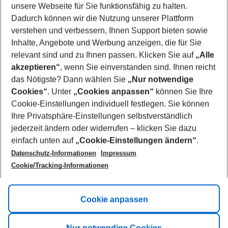
unsere Webseite für Sie funktionsfähig zu halten.
08/08/26
–
06/08/27
5-8 nights
Dadurch können wir die Nutzung unserer Plattform
Who will travel
verstehen und verbessern, Ihnen Support bieten sowie
2 adults
No children
Inhalte, Angebote und Werbung anzeigen, die für Sie
relevant sind und zu Ihnen passen. Klicken Sie auf
„Alle
Show more filter
akzeptieren“
, wenn Sie einverstanden sind. Ihnen reicht
das Nötigste? Dann wählen Sie
„Nur notwendige
Cookies“
. Unter
„Cookies anpassen“
können Sie Ihre
Cookie-Einstellungen individuell festlegen. Sie können
Ihre Privatsphäre-Einstellungen selbstverständlich
jederzeit ändern oder widerrufen – klicken Sie dazu
Footer
einfach unten auf
„Cookie-Einstellungen ändern“
.
Footer navigation
Title A
Datenschutz-Informationen
Impressum
Cookie/Tracking-Informationen
Link A
Title B
Link A
Cookie anpassen
Title C
Link A
Nur notwendige Cookies