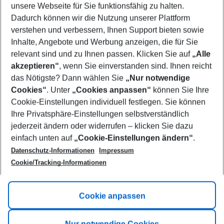
unsere Webseite für Sie funktionsfähig zu halten.
12/08/26
–
10/08/27
5-8 nights
Dadurch können wir die Nutzung unserer Plattform
Who will travel
verstehen und verbessern, Ihnen Support bieten sowie
2 adults
No children
Inhalte, Angebote und Werbung anzeigen, die für Sie
relevant sind und zu Ihnen passen. Klicken Sie auf
„Alle
Show more filter
akzeptieren“
, wenn Sie einverstanden sind. Ihnen reicht
das Nötigste? Dann wählen Sie
„Nur notwendige
Cookies“
. Unter
„Cookies anpassen“
können Sie Ihre
Cookie-Einstellungen individuell festlegen. Sie können
Ihre Privatsphäre-Einstellungen selbstverständlich
jederzeit ändern oder widerrufen – klicken Sie dazu
Footer
einfach unten auf
„Cookie-Einstellungen ändern“
.
Footer navigation
Title A
Datenschutz-Informationen
Impressum
Cookie/Tracking-Informationen
Link A
Title B
Link A
Cookie anpassen
Title C
Link A
Nur notwendige Cookies