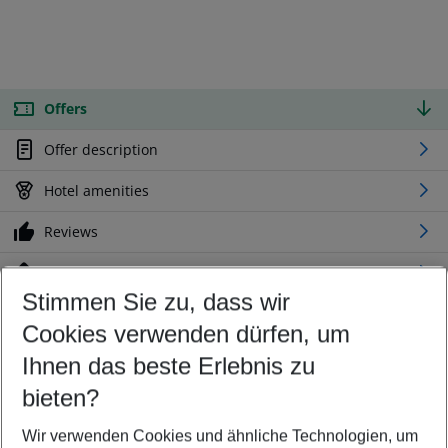
Offers
Offer description
Hotel amenities
Reviews
Location
Stimmen Sie zu, dass wir
Cookies verwenden dürfen, um
Customize your offer
Find the perfect deal which suits your best
Ihnen das beste Erlebnis zu
Your departure airport
bieten?
Any airport
Wir verwenden Cookies und ähnliche Technologien, um
Select your date range