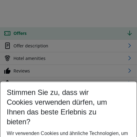
Offers
Offer description
Hotel amenities
Reviews
Location
Stimmen Sie zu, dass wir
Cookies verwenden dürfen, um
Customize your offer
Find the perfect deal which suits your best
Ihnen das beste Erlebnis zu
Your departure airport
bieten?
Any airport
Wir verwenden Cookies und ähnliche Technologien, um
Select your date range