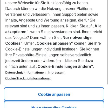
unsere Webseite für Sie funktionsfähig zu halten.
10/08/26
–
08/08/27
5-8 nights
Dadurch können wir die Nutzung unserer Plattform
Who will travel
verstehen und verbessern, Ihnen Support bieten sowie
2 adults
No children
Inhalte, Angebote und Werbung anzeigen, die für Sie
relevant sind und zu Ihnen passen. Klicken Sie auf
„Alle
Show more filter
akzeptieren“
, wenn Sie einverstanden sind. Ihnen reicht
das Nötigste? Dann wählen Sie
„Nur notwendige
Cookies“
. Unter
„Cookies anpassen“
können Sie Ihre
Cookie-Einstellungen individuell festlegen. Sie können
Ihre Privatsphäre-Einstellungen selbstverständlich
jederzeit ändern oder widerrufen – klicken Sie dazu
Footer
einfach unten auf
„Cookie-Einstellungen ändern“
.
Footer navigation
Title A
Datenschutz-Informationen
Impressum
Cookie/Tracking-Informationen
Link A
Title B
Link A
Cookie anpassen
Title C
Link A
Nur notwendige Cookies