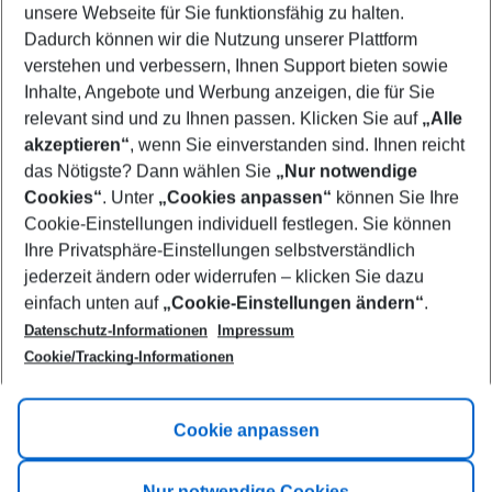
unsere Webseite für Sie funktionsfähig zu halten.
10/08/26
–
08/08/27
5-8 nights
Dadurch können wir die Nutzung unserer Plattform
Who will travel
verstehen und verbessern, Ihnen Support bieten sowie
2 adults
No children
Inhalte, Angebote und Werbung anzeigen, die für Sie
relevant sind und zu Ihnen passen. Klicken Sie auf
„Alle
Show more filter
akzeptieren“
, wenn Sie einverstanden sind. Ihnen reicht
das Nötigste? Dann wählen Sie
„Nur notwendige
Cookies“
. Unter
„Cookies anpassen“
können Sie Ihre
Cookie-Einstellungen individuell festlegen. Sie können
Ihre Privatsphäre-Einstellungen selbstverständlich
jederzeit ändern oder widerrufen – klicken Sie dazu
Footer
einfach unten auf
„Cookie-Einstellungen ändern“
.
Footer navigation
Title A
Datenschutz-Informationen
Impressum
Cookie/Tracking-Informationen
Link A
Title B
Link A
Cookie anpassen
Title C
Link A
Nur notwendige Cookies