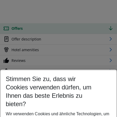
Offers
Offer description
Hotel amenities
Reviews
Location
Stimmen Sie zu, dass wir
Cookies verwenden dürfen, um
Customize your offer
Find the perfect deal which suits your best
Ihnen das beste Erlebnis zu
Your departure airport
bieten?
Any airport
Wir verwenden Cookies und ähnliche Technologien, um
Select your date range