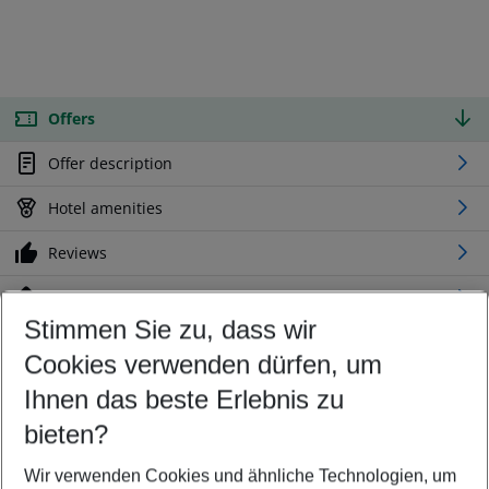
Offers
Offer description
Hotel amenities
Reviews
Location
Stimmen Sie zu, dass wir
Cookies verwenden dürfen, um
Customize your offer
Find the perfect deal which suits your best
Ihnen das beste Erlebnis zu
Your departure airport
bieten?
Any airport
Wir verwenden Cookies und ähnliche Technologien, um
Select your date range