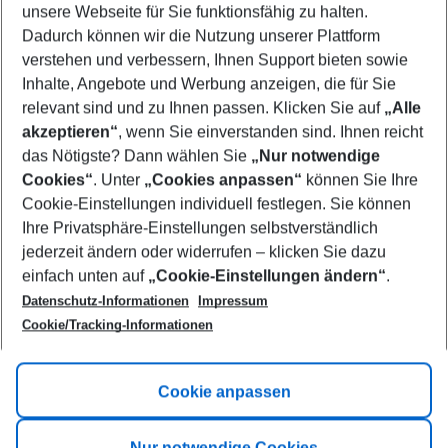
unsere Webseite für Sie funktionsfähig zu halten.
09/08/26
–
07/08/27
5-8 nights
Dadurch können wir die Nutzung unserer Plattform
Who will travel
verstehen und verbessern, Ihnen Support bieten sowie
2 adults
No children
Inhalte, Angebote und Werbung anzeigen, die für Sie
relevant sind und zu Ihnen passen. Klicken Sie auf
„Alle
Show more filter
akzeptieren“
, wenn Sie einverstanden sind. Ihnen reicht
das Nötigste? Dann wählen Sie
„Nur notwendige
Cookies“
. Unter
„Cookies anpassen“
können Sie Ihre
Cookie-Einstellungen individuell festlegen. Sie können
Ihre Privatsphäre-Einstellungen selbstverständlich
jederzeit ändern oder widerrufen – klicken Sie dazu
Footer
einfach unten auf
„Cookie-Einstellungen ändern“
.
Footer navigation
Title A
Datenschutz-Informationen
Impressum
Cookie/Tracking-Informationen
Link A
Title B
Link A
Cookie anpassen
Title C
Link A
Nur notwendige Cookies