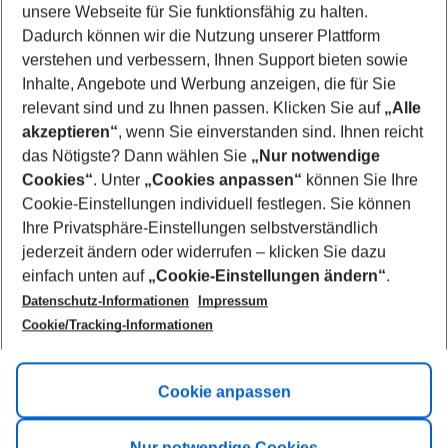
unsere Webseite für Sie funktionsfähig zu halten.
08/08/26
–
06/08/27
5-8 nights
Dadurch können wir die Nutzung unserer Plattform
Who will travel
verstehen und verbessern, Ihnen Support bieten sowie
2 adults
No children
Inhalte, Angebote und Werbung anzeigen, die für Sie
relevant sind und zu Ihnen passen. Klicken Sie auf
„Alle
Show more filter
akzeptieren“
, wenn Sie einverstanden sind. Ihnen reicht
das Nötigste? Dann wählen Sie
„Nur notwendige
Cookies“
. Unter
„Cookies anpassen“
können Sie Ihre
Cookie-Einstellungen individuell festlegen. Sie können
Ihre Privatsphäre-Einstellungen selbstverständlich
jederzeit ändern oder widerrufen – klicken Sie dazu
Footer
einfach unten auf
„Cookie-Einstellungen ändern“
.
Footer navigation
Title A
Datenschutz-Informationen
Impressum
Cookie/Tracking-Informationen
Link A
Title B
Link A
Cookie anpassen
Title C
Link A
Nur notwendige Cookies