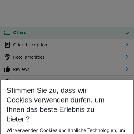
Offers
Offer description
Hotel amenities
Reviews
Location
Stimmen Sie zu, dass wir
Cookies verwenden dürfen, um
Customize your offer
Find the perfect deal which suits your best
Ihnen das beste Erlebnis zu
Your departure airport
bieten?
Any airport
Wir verwenden Cookies und ähnliche Technologien, um
Select your date range