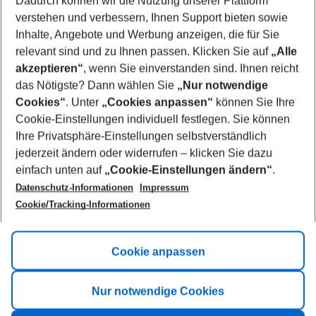
Dadurch können wir die Nutzung unserer Plattform
Who will travel
verstehen und verbessern, Ihnen Support bieten sowie
2 adults
No children
Inhalte, Angebote und Werbung anzeigen, die für Sie
relevant sind und zu Ihnen passen. Klicken Sie auf
„Alle
Show more filter
akzeptieren“
, wenn Sie einverstanden sind. Ihnen reicht
das Nötigste? Dann wählen Sie
„Nur notwendige
Cookies“
. Unter
„Cookies anpassen“
können Sie Ihre
Cookie-Einstellungen individuell festlegen. Sie können
Ihre Privatsphäre-Einstellungen selbstverständlich
jederzeit ändern oder widerrufen – klicken Sie dazu
Footer
einfach unten auf
„Cookie-Einstellungen ändern“
.
Footer navigation
Title A
Datenschutz-Informationen
Impressum
Cookie/Tracking-Informationen
Link A
Title B
Link A
Cookie anpassen
Title C
Link A
Nur notwendige Cookies