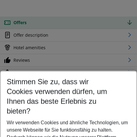
Offers
Offer description
Hotel amenities
Reviews
Location
Stimmen Sie zu, dass wir
Cookies verwenden dürfen, um
Customize your offer
Find the perfect deal which suits your best
Ihnen das beste Erlebnis zu
Your departure airport
bieten?
Any airport
Wir verwenden Cookies und ähnliche Technologien, um
Select your date range
unsere Webseite für Sie funktionsfähig zu halten.
10/08/26
–
08/08/27
5-8 nights