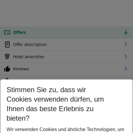
Offers
Offer description
Hotel amenities
Reviews
Location
Stimmen Sie zu, dass wir
Cookies verwenden dürfen, um
Customize your offer
Find the perfect deal which suits your best
Ihnen das beste Erlebnis zu
Your departure airport
bieten?
Any airport
Wir verwenden Cookies und ähnliche Technologien, um
Select your date range