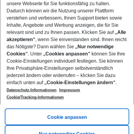
unsere Webseite für Sie funktionsfähig zu halten.
08/08/26
–
06/08/27
5-8 nights
Dadurch können wir die Nutzung unserer Plattform
Who will travel
verstehen und verbessern, Ihnen Support bieten sowie
2 adults
No children
Inhalte, Angebote und Werbung anzeigen, die für Sie
relevant sind und zu Ihnen passen. Klicken Sie auf
„Alle
Show more filter
akzeptieren“
, wenn Sie einverstanden sind. Ihnen reicht
das Nötigste? Dann wählen Sie
„Nur notwendige
Cookies“
. Unter
„Cookies anpassen“
können Sie Ihre
Cookie-Einstellungen individuell festlegen. Sie können
Ihre Privatsphäre-Einstellungen selbstverständlich
jederzeit ändern oder widerrufen – klicken Sie dazu
Footer
einfach unten auf
„Cookie-Einstellungen ändern“
.
Footer navigation
Title A
Datenschutz-Informationen
Impressum
Cookie/Tracking-Informationen
Link A
Title B
Link A
Cookie anpassen
Title C
Link A
Nur notwendige Cookies