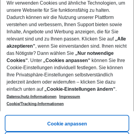
Wir verwenden Cookies und ähnliche Technologien, um
Select your date range
unsere Webseite für Sie funktionsfähig zu halten.
11/08/26
–
09/08/27
5-8 nights
Dadurch können wir die Nutzung unserer Plattform
Who will travel
verstehen und verbessern, Ihnen Support bieten sowie
2 adults
No children
Inhalte, Angebote und Werbung anzeigen, die für Sie
relevant sind und zu Ihnen passen. Klicken Sie auf
„Alle
Show more filter
akzeptieren“
, wenn Sie einverstanden sind. Ihnen reicht
das Nötigste? Dann wählen Sie
„Nur notwendige
Cookies“
. Unter
„Cookies anpassen“
können Sie Ihre
Cookie-Einstellungen individuell festlegen. Sie können
Ihre Privatsphäre-Einstellungen selbstverständlich
jederzeit ändern oder widerrufen – klicken Sie dazu
Footer
einfach unten auf
„Cookie-Einstellungen ändern“
.
Footer navigation
Title A
Datenschutz-Informationen
Impressum
Cookie/Tracking-Informationen
Link A
Title B
Link A
Cookie anpassen
Title C