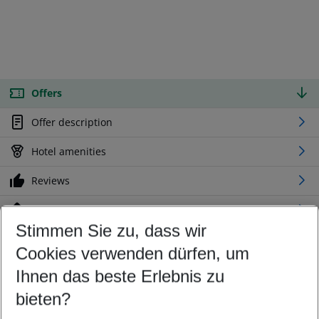
Offers
Offer description
Hotel amenities
Reviews
Location
Stimmen Sie zu, dass wir
Cookies verwenden dürfen, um
Customize your offer
Find the perfect deal which suits your best
Ihnen das beste Erlebnis zu
Your departure airport
bieten?
Any airport