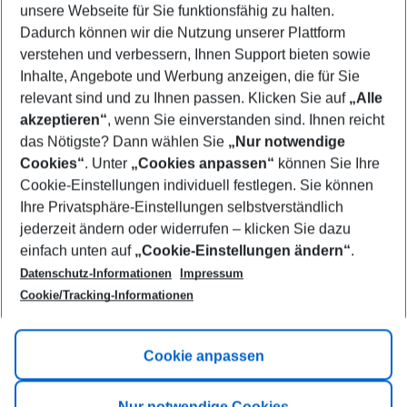
unsere Webseite für Sie funktionsfähig zu halten.
08/08/26
–
06/08/27
5-8 nights
Dadurch können wir die Nutzung unserer Plattform
Who will travel
verstehen und verbessern, Ihnen Support bieten sowie
2 adults
No children
Inhalte, Angebote und Werbung anzeigen, die für Sie
relevant sind und zu Ihnen passen. Klicken Sie auf
„Alle
Show more filter
akzeptieren“
, wenn Sie einverstanden sind. Ihnen reicht
das Nötigste? Dann wählen Sie
„Nur notwendige
Cookies“
. Unter
„Cookies anpassen“
können Sie Ihre
Cookie-Einstellungen individuell festlegen. Sie können
Ihre Privatsphäre-Einstellungen selbstverständlich
jederzeit ändern oder widerrufen – klicken Sie dazu
Footer
einfach unten auf
„Cookie-Einstellungen ändern“
.
Footer navigation
Title A
Datenschutz-Informationen
Impressum
Cookie/Tracking-Informationen
Link A
Title B
Link A
Cookie anpassen
Title C
Link A
Nur notwendige Cookies