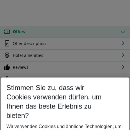
Offers
Offer description
Hotel amenities
Reviews
Location
Stimmen Sie zu, dass wir
Cookies verwenden dürfen, um
Customize your offer
Find the perfect deal which suits your best
Ihnen das beste Erlebnis zu
Your departure airport
bieten?
Any airport
Wir verwenden Cookies und ähnliche Technologien, um
Select your date range