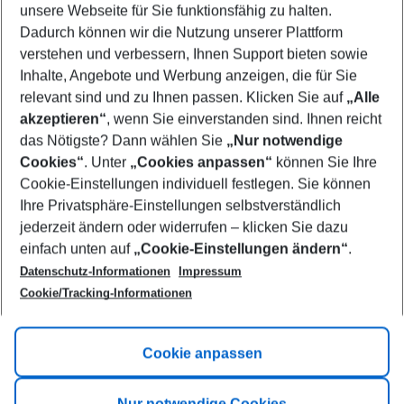
unsere Webseite für Sie funktionsfähig zu halten.
10/08/26
–
08/08/27
5-8 nights
Dadurch können wir die Nutzung unserer Plattform
Who will travel
verstehen und verbessern, Ihnen Support bieten sowie
2 adults
No children
Inhalte, Angebote und Werbung anzeigen, die für Sie
relevant sind und zu Ihnen passen. Klicken Sie auf
„Alle
Show more filter
akzeptieren“
, wenn Sie einverstanden sind. Ihnen reicht
das Nötigste? Dann wählen Sie
„Nur notwendige
Cookies“
. Unter
„Cookies anpassen“
können Sie Ihre
Cookie-Einstellungen individuell festlegen. Sie können
Ihre Privatsphäre-Einstellungen selbstverständlich
jederzeit ändern oder widerrufen – klicken Sie dazu
Footer
einfach unten auf
„Cookie-Einstellungen ändern“
.
Footer navigation
Title A
Datenschutz-Informationen
Impressum
Cookie/Tracking-Informationen
Link A
Title B
Link A
Cookie anpassen
Title C
Link A
Nur notwendige Cookies