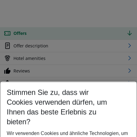
Offers
Offer description
Hotel amenities
Reviews
Location
Stimmen Sie zu, dass wir
Cookies verwenden dürfen, um
Customize your offer
Find the perfect deal which suits your best
Ihnen das beste Erlebnis zu
Your departure airport
bieten?
Any airport
Wir verwenden Cookies und ähnliche Technologien, um
Select your date range