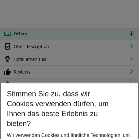
Offers
Offer description
Hotel amenities
Reviews
Location
Stimmen Sie zu, dass wir
Cookies verwenden dürfen, um
Customize your offer
Find the perfect deal which suits your best
Ihnen das beste Erlebnis zu
Your departure airport
bieten?
Any airport
Wir verwenden Cookies und ähnliche Technologien, um
Select your date range