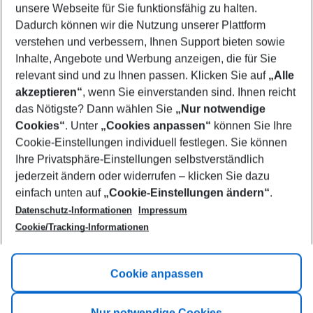
unsere Webseite für Sie funktionsfähig zu halten.
09/08/26
–
07/08/27
5-8 nights
Dadurch können wir die Nutzung unserer Plattform
Who will travel
verstehen und verbessern, Ihnen Support bieten sowie
2 adults
No children
Inhalte, Angebote und Werbung anzeigen, die für Sie
relevant sind und zu Ihnen passen. Klicken Sie auf
„Alle
Show more filter
akzeptieren“
, wenn Sie einverstanden sind. Ihnen reicht
das Nötigste? Dann wählen Sie
„Nur notwendige
Cookies“
. Unter
„Cookies anpassen“
können Sie Ihre
Cookie-Einstellungen individuell festlegen. Sie können
Ihre Privatsphäre-Einstellungen selbstverständlich
jederzeit ändern oder widerrufen – klicken Sie dazu
Footer
einfach unten auf
„Cookie-Einstellungen ändern“
.
Footer navigation
Title A
Datenschutz-Informationen
Impressum
Cookie/Tracking-Informationen
Link A
Title B
Link A
Cookie anpassen
Title C
Link A
Nur notwendige Cookies