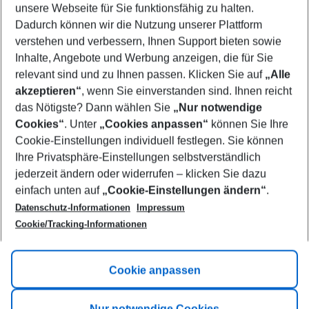
unsere Webseite für Sie funktionsfähig zu halten.
10/08/26
–
08/08/27
5-8 nights
Dadurch können wir die Nutzung unserer Plattform
Who will travel
verstehen und verbessern, Ihnen Support bieten sowie
2 adults
No children
Inhalte, Angebote und Werbung anzeigen, die für Sie
relevant sind und zu Ihnen passen. Klicken Sie auf
„Alle
Show more filter
akzeptieren“
, wenn Sie einverstanden sind. Ihnen reicht
das Nötigste? Dann wählen Sie
„Nur notwendige
Cookies“
. Unter
„Cookies anpassen“
können Sie Ihre
Cookie-Einstellungen individuell festlegen. Sie können
Ihre Privatsphäre-Einstellungen selbstverständlich
jederzeit ändern oder widerrufen – klicken Sie dazu
Footer
einfach unten auf
„Cookie-Einstellungen ändern“
.
Footer navigation
Title A
Datenschutz-Informationen
Impressum
Cookie/Tracking-Informationen
Link A
Title B
Link A
Cookie anpassen
Title C
Link A
Nur notwendige Cookies