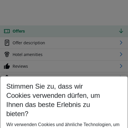
Offers
Offer description
Hotel amenities
Reviews
Location
Stimmen Sie zu, dass wir
Cookies verwenden dürfen, um
Customize your offer
Find the perfect deal which suits your best
Ihnen das beste Erlebnis zu
Your departure airport
bieten?
Any airport
Wir verwenden Cookies und ähnliche Technologien, um
Select your date range