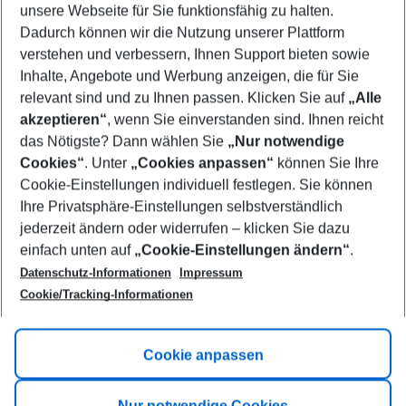
unsere Webseite für Sie funktionsfähig zu halten.
12/08/26
–
10/08/27
5-8 nights
Dadurch können wir die Nutzung unserer Plattform
Who will travel
verstehen und verbessern, Ihnen Support bieten sowie
2 adults
No children
Inhalte, Angebote und Werbung anzeigen, die für Sie
relevant sind und zu Ihnen passen. Klicken Sie auf
„Alle
Show more filter
akzeptieren“
, wenn Sie einverstanden sind. Ihnen reicht
das Nötigste? Dann wählen Sie
„Nur notwendige
Cookies“
. Unter
„Cookies anpassen“
können Sie Ihre
Cookie-Einstellungen individuell festlegen. Sie können
Ihre Privatsphäre-Einstellungen selbstverständlich
jederzeit ändern oder widerrufen – klicken Sie dazu
Footer
einfach unten auf
„Cookie-Einstellungen ändern“
.
Footer navigation
Title A
Datenschutz-Informationen
Impressum
Cookie/Tracking-Informationen
Link A
Title B
Link A
Cookie anpassen
Title C
Link A
Nur notwendige Cookies