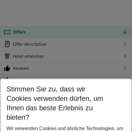
Offers
Offer description
Hotel amenities
Reviews
Location
Stimmen Sie zu, dass wir
Cookies verwenden dürfen, um
Customize your offer
Find the perfect deal which suits your best
Ihnen das beste Erlebnis zu
Your departure airport
bieten?
Any airport
Wir verwenden Cookies und ähnliche Technologien, um
Select your date range