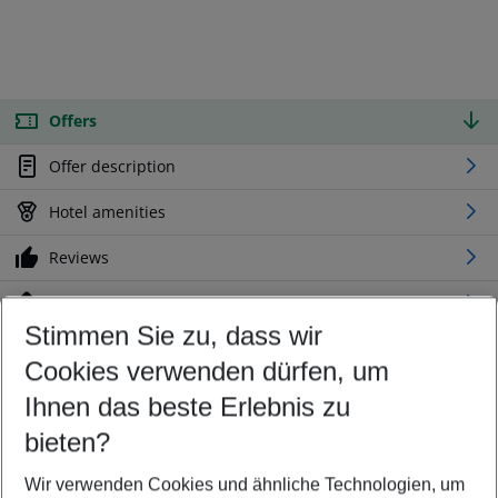
Offers
Offer description
Hotel amenities
Reviews
Location
Stimmen Sie zu, dass wir
Cookies verwenden dürfen, um
Customize your offer
Find the perfect deal which suits your best
Ihnen das beste Erlebnis zu
Your departure airport
bieten?
Any airport
Wir verwenden Cookies und ähnliche Technologien, um
Select your date range