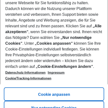
unsere Webseite für Sie funktionsfähig zu halten.
09/08/26
–
07/08/27
5-8 nights
Dadurch können wir die Nutzung unserer Plattform
Who will travel
verstehen und verbessern, Ihnen Support bieten sowie
2 adults
No children
Inhalte, Angebote und Werbung anzeigen, die für Sie
relevant sind und zu Ihnen passen. Klicken Sie auf
„Alle
Show more filter
akzeptieren“
, wenn Sie einverstanden sind. Ihnen reicht
das Nötigste? Dann wählen Sie
„Nur notwendige
Cookies“
. Unter
„Cookies anpassen“
können Sie Ihre
Cookie-Einstellungen individuell festlegen. Sie können
Ihre Privatsphäre-Einstellungen selbstverständlich
jederzeit ändern oder widerrufen – klicken Sie dazu
Footer
einfach unten auf
„Cookie-Einstellungen ändern“
.
Footer navigation
Title A
Datenschutz-Informationen
Impressum
Cookie/Tracking-Informationen
Link A
Title B
Link A
Cookie anpassen
Title C
Link A
Nur notwendige Cookies