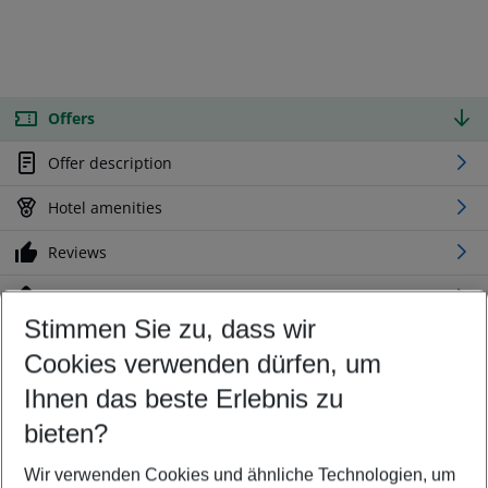
Offers
Offer description
Hotel amenities
Reviews
Location
Stimmen Sie zu, dass wir
Cookies verwenden dürfen, um
Customize your offer
Find the perfect deal which suits your best
Ihnen das beste Erlebnis zu
Your departure airport
bieten?
Any airport
Wir verwenden Cookies und ähnliche Technologien, um
Select your date range