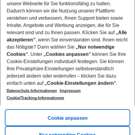
unsere Webseite für Sie funktionsfähig zu halten.
08/08/26
–
06/08/27
5-8 nights
Dadurch können wir die Nutzung unserer Plattform
Who will travel
verstehen und verbessern, Ihnen Support bieten sowie
2 adults
No children
Inhalte, Angebote und Werbung anzeigen, die für Sie
relevant sind und zu Ihnen passen. Klicken Sie auf
„Alle
Show more filter
akzeptieren“
, wenn Sie einverstanden sind. Ihnen reicht
das Nötigste? Dann wählen Sie
„Nur notwendige
Cookies“
. Unter
„Cookies anpassen“
können Sie Ihre
Cookie-Einstellungen individuell festlegen. Sie können
Ihre Privatsphäre-Einstellungen selbstverständlich
jederzeit ändern oder widerrufen – klicken Sie dazu
Footer
einfach unten auf
„Cookie-Einstellungen ändern“
.
Footer navigation
Title A
Datenschutz-Informationen
Impressum
Cookie/Tracking-Informationen
Link A
Title B
Link A
Cookie anpassen
Title C
Link A
Nur notwendige Cookies