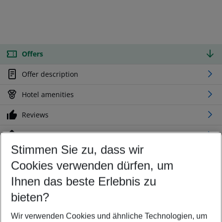
Offers
Offer description
Hotel amenities
Reviews
Location
Stimmen Sie zu, dass wir
Cookies verwenden dürfen, um
Customize your offer
Find the perfect deal which suits your best
Ihnen das beste Erlebnis zu
Your departure airport
bieten?
Any airport
Wir verwenden Cookies und ähnliche Technologien, um
Select your date range