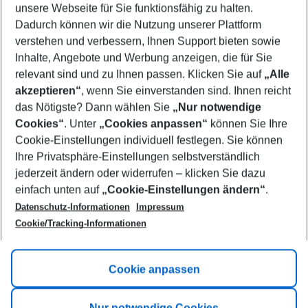
unsere Webseite für Sie funktionsfähig zu halten.
09/08/26
–
07/08/27
5-8 nights
Dadurch können wir die Nutzung unserer Plattform
Who will travel
verstehen und verbessern, Ihnen Support bieten sowie
2 adults
No children
Inhalte, Angebote und Werbung anzeigen, die für Sie
relevant sind und zu Ihnen passen. Klicken Sie auf
„Alle
Show more filter
akzeptieren“
, wenn Sie einverstanden sind. Ihnen reicht
das Nötigste? Dann wählen Sie
„Nur notwendige
Cookies“
. Unter
„Cookies anpassen“
können Sie Ihre
Cookie-Einstellungen individuell festlegen. Sie können
Ihre Privatsphäre-Einstellungen selbstverständlich
jederzeit ändern oder widerrufen – klicken Sie dazu
Footer
einfach unten auf
„Cookie-Einstellungen ändern“
.
Footer navigation
Title A
Datenschutz-Informationen
Impressum
Cookie/Tracking-Informationen
Link A
Title B
Link A
Cookie anpassen
Title C
Link A
Nur notwendige Cookies