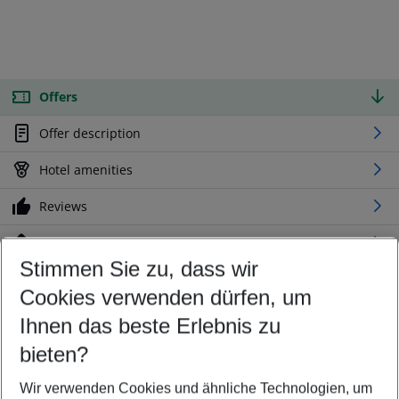
Offers
Offer description
Hotel amenities
Reviews
Location
Stimmen Sie zu, dass wir
Cookies verwenden dürfen, um
Customize your offer
Find the perfect deal which suits your best
Ihnen das beste Erlebnis zu
Your departure airport
bieten?
Any airport
Wir verwenden Cookies und ähnliche Technologien, um
Select your date range