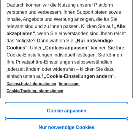
Dadurch können wir die Nutzung unserer Plattform
Who will travel
verstehen und verbessern, Ihnen Support bieten sowie
2 adults
No children
Inhalte, Angebote und Werbung anzeigen, die für Sie
relevant sind und zu Ihnen passen. Klicken Sie auf
„Alle
Show more filter
akzeptieren“
, wenn Sie einverstanden sind. Ihnen reicht
das Nötigste? Dann wählen Sie
„Nur notwendige
Cookies“
. Unter
„Cookies anpassen“
können Sie Ihre
Cookie-Einstellungen individuell festlegen. Sie können
Ihre Privatsphäre-Einstellungen selbstverständlich
jederzeit ändern oder widerrufen – klicken Sie dazu
Footer
einfach unten auf
„Cookie-Einstellungen ändern“
.
Footer navigation
Title A
Datenschutz-Informationen
Impressum
Cookie/Tracking-Informationen
Link A
Title B
Link A
Cookie anpassen
Title C
Link A
Nur notwendige Cookies