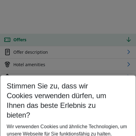
Offers
Offer description
Hotel amenities
Location
Stimmen Sie zu, dass wir
Cookies verwenden dürfen, um
Customize your offer
Find the perfect deal which suits your best
Ihnen das beste Erlebnis zu
Your departure airport
bieten?
Any airport
Wir verwenden Cookies und ähnliche Technologien, um
Select your date range
unsere Webseite für Sie funktionsfähig zu halten.
08/08/26
–
06/08/27
5-8 nights