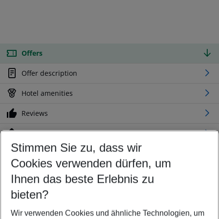
Offers
Offer description
Hotel amenities
Reviews
Location
Stimmen Sie zu, dass wir
Cookies verwenden dürfen, um
Customize your offer
Find the perfect deal which suits your best
Ihnen das beste Erlebnis zu
Your departure airport
bieten?
Any airport
Wir verwenden Cookies und ähnliche Technologien, um
Select your date range