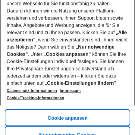
unsere Webseite für Sie funktionsfähig zu halten.
07/08/26
–
05/08/27
5-8 nights
Dadurch können wir die Nutzung unserer Plattform
Who will travel
verstehen und verbessern, Ihnen Support bieten sowie
2 adults
No children
Inhalte, Angebote und Werbung anzeigen, die für Sie
relevant sind und zu Ihnen passen. Klicken Sie auf
„Alle
Show more filter
akzeptieren“
, wenn Sie einverstanden sind. Ihnen reicht
das Nötigste? Dann wählen Sie
„Nur notwendige
Cookies“
. Unter
„Cookies anpassen“
können Sie Ihre
Cookie-Einstellungen individuell festlegen. Sie können
Ihre Privatsphäre-Einstellungen selbstverständlich
jederzeit ändern oder widerrufen – klicken Sie dazu
Footer
einfach unten auf
„Cookie-Einstellungen ändern“
.
Footer navigation
Title A
Datenschutz-Informationen
Impressum
Cookie/Tracking-Informationen
Link A
Title B
Link A
Cookie anpassen
Title C
Link A
Nur notwendige Cookies