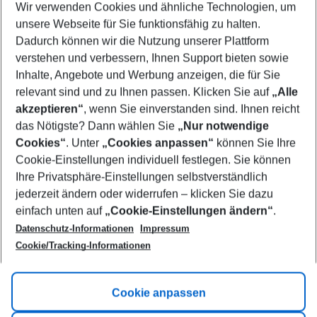
Wir verwenden Cookies und ähnliche Technologien, um
Select your date range
unsere Webseite für Sie funktionsfähig zu halten.
11/08/26
–
09/08/27
5-8 nights
Dadurch können wir die Nutzung unserer Plattform
Who will travel
verstehen und verbessern, Ihnen Support bieten sowie
2 adults
No children
Inhalte, Angebote und Werbung anzeigen, die für Sie
relevant sind und zu Ihnen passen. Klicken Sie auf
„Alle
Show more filter
akzeptieren“
, wenn Sie einverstanden sind. Ihnen reicht
das Nötigste? Dann wählen Sie
„Nur notwendige
Cookies“
. Unter
„Cookies anpassen“
können Sie Ihre
Cookie-Einstellungen individuell festlegen. Sie können
Ihre Privatsphäre-Einstellungen selbstverständlich
jederzeit ändern oder widerrufen – klicken Sie dazu
Footer
einfach unten auf
„Cookie-Einstellungen ändern“
.
Footer navigation
Title A
Datenschutz-Informationen
Impressum
Cookie/Tracking-Informationen
Link A
Title B
Link A
Cookie anpassen
Title C