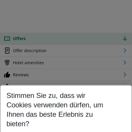
Offers
Offer description
Hotel amenities
Reviews
Location
Stimmen Sie zu, dass wir
Cookies verwenden dürfen, um
Customize your offer
Find the perfect deal which suits your best
Ihnen das beste Erlebnis zu
Your departure airport
bieten?
Any airport