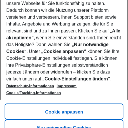
unsere Webseite für Sie funktionsfähig zu halten.
11/08/26
–
09/08/27
5-8 nights
Dadurch können wir die Nutzung unserer Plattform
Who will travel
verstehen und verbessern, Ihnen Support bieten sowie
2 adults
No children
Inhalte, Angebote und Werbung anzeigen, die für Sie
relevant sind und zu Ihnen passen. Klicken Sie auf
„Alle
Show more filter
akzeptieren“
, wenn Sie einverstanden sind. Ihnen reicht
das Nötigste? Dann wählen Sie
„Nur notwendige
Cookies“
. Unter
„Cookies anpassen“
können Sie Ihre
Cookie-Einstellungen individuell festlegen. Sie können
Ihre Privatsphäre-Einstellungen selbstverständlich
jederzeit ändern oder widerrufen – klicken Sie dazu
Footer
einfach unten auf
„Cookie-Einstellungen ändern“
.
Footer navigation
Title A
Datenschutz-Informationen
Impressum
Cookie/Tracking-Informationen
Link A
Title B
Link A
Cookie anpassen
Title C
Link A
Nur notwendige Cookies