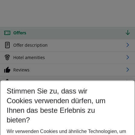
Offers
Offer description
Hotel amenities
Reviews
Location
Stimmen Sie zu, dass wir
Cookies verwenden dürfen, um
Customize your offer
Find the perfect deal which suits your best
Ihnen das beste Erlebnis zu
Your departure airport
bieten?
Any airport
Wir verwenden Cookies und ähnliche Technologien, um
Select your date range