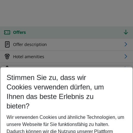
Offers
Offer description
Hotel amenities
Location
Stimmen Sie zu, dass wir
Cookies verwenden dürfen, um
Customize your offer
Find the perfect deal which suits your best
Ihnen das beste Erlebnis zu
Your departure airport
bieten?
Any airport
Wir verwenden Cookies und ähnliche Technologien, um
Select your date range
unsere Webseite für Sie funktionsfähig zu halten.
08/08/26
–
06/08/27
5-8 nights
Dadurch können wir die Nutzung unserer Plattform