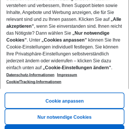
Who will travel
verstehen und verbessern, Ihnen Support bieten sowie
2 adults
No children
Inhalte, Angebote und Werbung anzeigen, die für Sie
relevant sind und zu Ihnen passen. Klicken Sie auf
„Alle
Show more filter
akzeptieren“
, wenn Sie einverstanden sind. Ihnen reicht
das Nötigste? Dann wählen Sie
„Nur notwendige
Cookies“
. Unter
„Cookies anpassen“
können Sie Ihre
Cookie-Einstellungen individuell festlegen. Sie können
Ihre Privatsphäre-Einstellungen selbstverständlich
jederzeit ändern oder widerrufen – klicken Sie dazu
Footer
einfach unten auf
„Cookie-Einstellungen ändern“
.
Footer navigation
Title A
Datenschutz-Informationen
Impressum
Cookie/Tracking-Informationen
Link A
Title B
Link A
Cookie anpassen
Title C
Link A
Nur notwendige Cookies