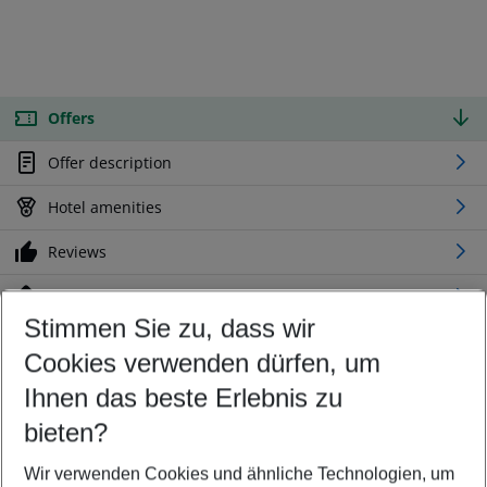
Offers
Offer description
Hotel amenities
Reviews
Location
Stimmen Sie zu, dass wir
Cookies verwenden dürfen, um
Customize your offer
Find the perfect deal which suits your best
Ihnen das beste Erlebnis zu
Your departure airport
bieten?
Any airport
Wir verwenden Cookies und ähnliche Technologien, um
Select your date range