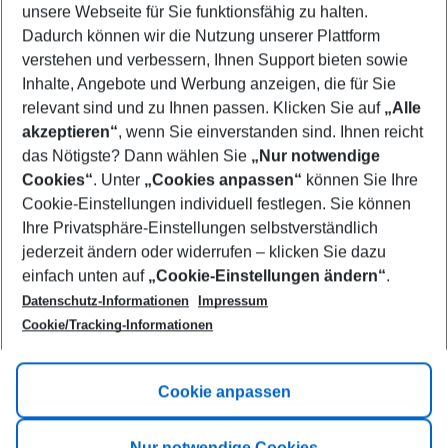
unsere Webseite für Sie funktionsfähig zu halten.
10/08/26
–
08/08/27
5-8 nights
Dadurch können wir die Nutzung unserer Plattform
Who will travel
verstehen und verbessern, Ihnen Support bieten sowie
2 adults
No children
Inhalte, Angebote und Werbung anzeigen, die für Sie
relevant sind und zu Ihnen passen. Klicken Sie auf
„Alle
Show more filter
akzeptieren“
, wenn Sie einverstanden sind. Ihnen reicht
das Nötigste? Dann wählen Sie
„Nur notwendige
Cookies“
. Unter
„Cookies anpassen“
können Sie Ihre
Cookie-Einstellungen individuell festlegen. Sie können
Ihre Privatsphäre-Einstellungen selbstverständlich
jederzeit ändern oder widerrufen – klicken Sie dazu
Footer
einfach unten auf
„Cookie-Einstellungen ändern“
.
Footer navigation
Title A
Datenschutz-Informationen
Impressum
Cookie/Tracking-Informationen
Link A
Title B
Link A
Cookie anpassen
Title C
Link A
Nur notwendige Cookies