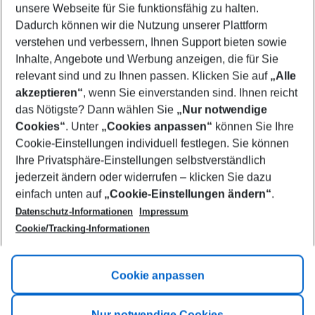
unsere Webseite für Sie funktionsfähig zu halten.
08/08/26
–
06/08/27
5-8 nights
Dadurch können wir die Nutzung unserer Plattform
Who will travel
verstehen und verbessern, Ihnen Support bieten sowie
2 adults
No children
Inhalte, Angebote und Werbung anzeigen, die für Sie
relevant sind und zu Ihnen passen. Klicken Sie auf
„Alle
Show more filter
akzeptieren“
, wenn Sie einverstanden sind. Ihnen reicht
das Nötigste? Dann wählen Sie
„Nur notwendige
Cookies“
. Unter
„Cookies anpassen“
können Sie Ihre
Cookie-Einstellungen individuell festlegen. Sie können
Ihre Privatsphäre-Einstellungen selbstverständlich
jederzeit ändern oder widerrufen – klicken Sie dazu
Footer
einfach unten auf
„Cookie-Einstellungen ändern“
.
Footer navigation
Title A
Datenschutz-Informationen
Impressum
Cookie/Tracking-Informationen
Link A
Title B
Link A
Cookie anpassen
Title C
Link A
Nur notwendige Cookies