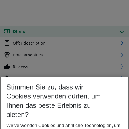
Offers
Offer description
Hotel amenities
Reviews
Location
Stimmen Sie zu, dass wir
Cookies verwenden dürfen, um
Customize your offer
Find the perfect deal which suits your best
Ihnen das beste Erlebnis zu
Your departure airport
bieten?
Any airport
Wir verwenden Cookies und ähnliche Technologien, um
Select your date range