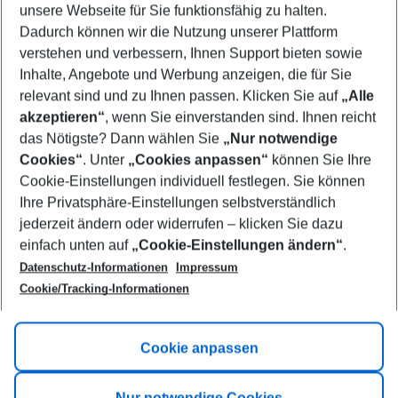
unsere Webseite für Sie funktionsfähig zu halten.
10/08/26
–
08/08/27
5-8 nights
Dadurch können wir die Nutzung unserer Plattform
Who will travel
verstehen und verbessern, Ihnen Support bieten sowie
2 adults
No children
Inhalte, Angebote und Werbung anzeigen, die für Sie
relevant sind und zu Ihnen passen. Klicken Sie auf
„Alle
Show more filter
akzeptieren“
, wenn Sie einverstanden sind. Ihnen reicht
das Nötigste? Dann wählen Sie
„Nur notwendige
Cookies“
. Unter
„Cookies anpassen“
können Sie Ihre
Cookie-Einstellungen individuell festlegen. Sie können
Ihre Privatsphäre-Einstellungen selbstverständlich
jederzeit ändern oder widerrufen – klicken Sie dazu
Footer
einfach unten auf
„Cookie-Einstellungen ändern“
.
Footer navigation
Title A
Datenschutz-Informationen
Impressum
Cookie/Tracking-Informationen
Link A
Title B
Link A
Cookie anpassen
Title C
Link A
Nur notwendige Cookies