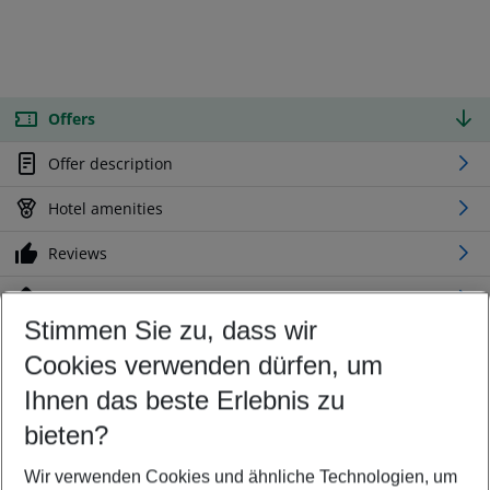
Offers
Offer description
Hotel amenities
Reviews
Location
Stimmen Sie zu, dass wir
Cookies verwenden dürfen, um
Customize your offer
Find the perfect deal which suits your best
Ihnen das beste Erlebnis zu
Your departure airport
bieten?
Any airport
Wir verwenden Cookies und ähnliche Technologien, um
Select your date range