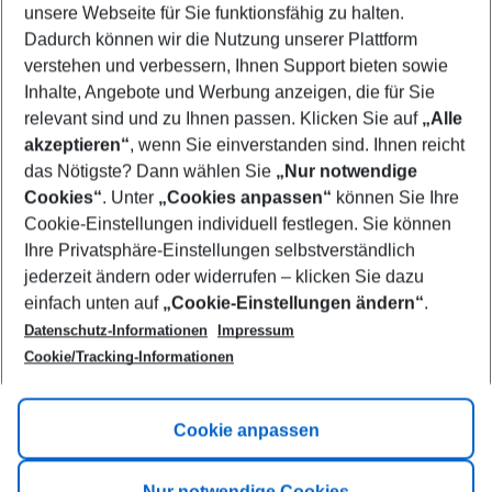
unsere Webseite für Sie funktionsfähig zu halten.
11/08/26
–
09/08/27
5-8 nights
Dadurch können wir die Nutzung unserer Plattform
Who will travel
verstehen und verbessern, Ihnen Support bieten sowie
2 adults
No children
Inhalte, Angebote und Werbung anzeigen, die für Sie
relevant sind und zu Ihnen passen. Klicken Sie auf
„Alle
Show more filter
akzeptieren“
, wenn Sie einverstanden sind. Ihnen reicht
das Nötigste? Dann wählen Sie
„Nur notwendige
Cookies“
. Unter
„Cookies anpassen“
können Sie Ihre
Cookie-Einstellungen individuell festlegen. Sie können
Ihre Privatsphäre-Einstellungen selbstverständlich
jederzeit ändern oder widerrufen – klicken Sie dazu
Footer
einfach unten auf
„Cookie-Einstellungen ändern“
.
Footer navigation
Title A
Datenschutz-Informationen
Impressum
Cookie/Tracking-Informationen
Link A
Title B
Link A
Cookie anpassen
Title C
Link A
Nur notwendige Cookies