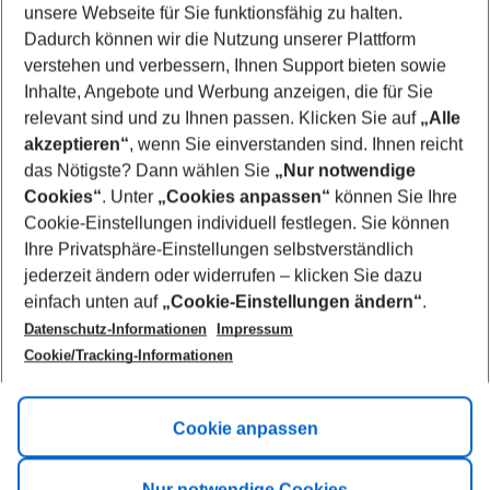
unsere Webseite für Sie funktionsfähig zu halten.
10/08/26
–
08/08/27
5-8 nights
Dadurch können wir die Nutzung unserer Plattform
Who will travel
verstehen und verbessern, Ihnen Support bieten sowie
2 adults
No children
Inhalte, Angebote und Werbung anzeigen, die für Sie
relevant sind und zu Ihnen passen. Klicken Sie auf
„Alle
Show more filter
akzeptieren“
, wenn Sie einverstanden sind. Ihnen reicht
das Nötigste? Dann wählen Sie
„Nur notwendige
Cookies“
. Unter
„Cookies anpassen“
können Sie Ihre
Cookie-Einstellungen individuell festlegen. Sie können
Ihre Privatsphäre-Einstellungen selbstverständlich
jederzeit ändern oder widerrufen – klicken Sie dazu
Footer
einfach unten auf
„Cookie-Einstellungen ändern“
.
Footer navigation
Title A
Datenschutz-Informationen
Impressum
Cookie/Tracking-Informationen
Link A
Title B
Link A
Cookie anpassen
Title C
Link A
Nur notwendige Cookies