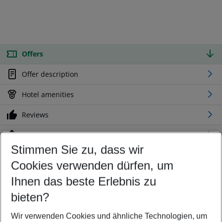
Offers
Offer description
Hotel amenities
Reviews
Location
Stimmen Sie zu, dass wir
Cookies verwenden dürfen, um
Customize your offer
Find the perfect deal which suits your best
Ihnen das beste Erlebnis zu
Your departure airport
bieten?
Any airport
Wir verwenden Cookies und ähnliche Technologien, um
Select your date range