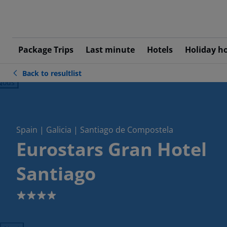
Package Trips
Last minute
Hotels
Holiday h
Back to resultlist
ious
Spain | Galicia | Santiago de Compostela
Eurostars Gran Hotel
Santiago
4