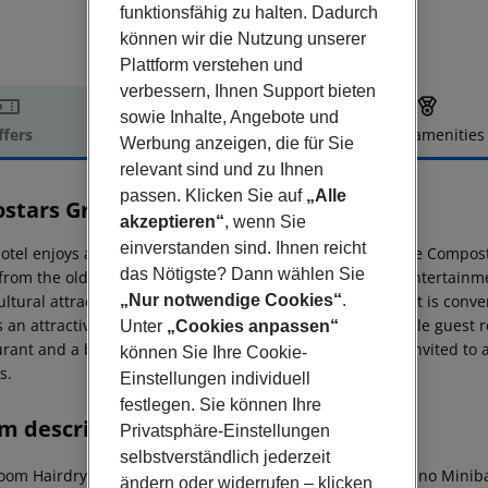
funktionsfähig zu halten. Dadurch
können wir die Nutzung unserer
Plattform verstehen und
verbessern, Ihnen Support bieten
sowie Inhalte, Angebote und
ffers
Offer description
Hotel amenities
Werbung anzeigen, die für Sie
r description
relevant sind und zu Ihnen
passen. Klicken Sie auf
„Alle
ostars Gran Hotel Santiago
akzeptieren“
, wenn Sie
4
einverstanden sind. Ihnen reicht
otel enjoys an enviable setting at the heart of Santiago de Compost
das Nötigste? Dann wählen Sie
from the old town. A diverse selection of shopping and entertainm
ltural attractions can be found in the vicinity. The airport is con
„Nur notwendige Cookies“
.
s an attractive design. The tastefully-designed, comfortable guest
Unter
„Cookies anpassen“
rant and a bar, for guests'' dining pleasure. Guests are invited to a
können Sie Ihre Cookie-
s.
Einstellungen individuell
festlegen. Sie können Ihre
m description
Privatsphäre-Einstellungen
selbstverständlich jederzeit
oom Hairdryer Direct dial telephone Hi-fi Internet access: no Minib
ändern oder widerrufen – klicken