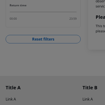
observ
Return time
Return time
servic
Ple
00:00
23:59
This t
pleas
Reset filters
Footer
Footer navigation
Title A
Title B
Link A
Link A