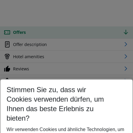
Offers
Offer description
Hotel amenities
Reviews
Location
Stimmen Sie zu, dass wir
Cookies verwenden dürfen, um
Customize your offer
Find the perfect deal which suits your best
Ihnen das beste Erlebnis zu
Your departure airport
bieten?
Any airport
Wir verwenden Cookies und ähnliche Technologien, um
Select your date range