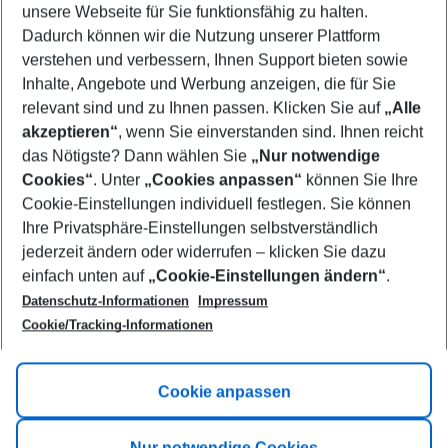
unsere Webseite für Sie funktionsfähig zu halten.
10/08/26
–
08/08/27
5-8 nights
Dadurch können wir die Nutzung unserer Plattform
Who will travel
verstehen und verbessern, Ihnen Support bieten sowie
2 adults
No children
Inhalte, Angebote und Werbung anzeigen, die für Sie
relevant sind und zu Ihnen passen. Klicken Sie auf
„Alle
Show more filter
akzeptieren“
, wenn Sie einverstanden sind. Ihnen reicht
das Nötigste? Dann wählen Sie
„Nur notwendige
Cookies“
. Unter
„Cookies anpassen“
können Sie Ihre
Cookie-Einstellungen individuell festlegen. Sie können
Ihre Privatsphäre-Einstellungen selbstverständlich
jederzeit ändern oder widerrufen – klicken Sie dazu
Footer
einfach unten auf
„Cookie-Einstellungen ändern“
.
Footer navigation
Title A
Datenschutz-Informationen
Impressum
Cookie/Tracking-Informationen
Link A
Title B
Link A
Cookie anpassen
Title C
Link A
Nur notwendige Cookies