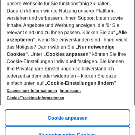
unsere Webseite für Sie funktionsfähig zu halten.
09/08/26
–
07/08/27
5-8 nights
Dadurch können wir die Nutzung unserer Plattform
Who will travel
verstehen und verbessern, Ihnen Support bieten sowie
2 adults
No children
Inhalte, Angebote und Werbung anzeigen, die für Sie
relevant sind und zu Ihnen passen. Klicken Sie auf
„Alle
Show more filter
akzeptieren“
, wenn Sie einverstanden sind. Ihnen reicht
das Nötigste? Dann wählen Sie
„Nur notwendige
Cookies“
. Unter
„Cookies anpassen“
können Sie Ihre
Cookie-Einstellungen individuell festlegen. Sie können
Ihre Privatsphäre-Einstellungen selbstverständlich
jederzeit ändern oder widerrufen – klicken Sie dazu
Footer
einfach unten auf
„Cookie-Einstellungen ändern“
.
Footer navigation
Title A
Datenschutz-Informationen
Impressum
Cookie/Tracking-Informationen
Link A
Title B
Link A
Cookie anpassen
Title C
Link A
Nur notwendige Cookies