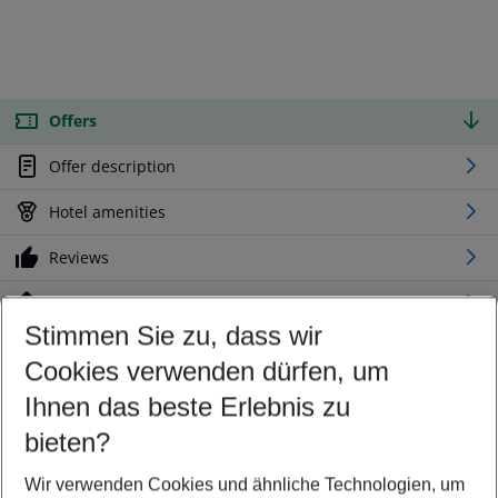
Offers
Offer description
Hotel amenities
Reviews
Location
Stimmen Sie zu, dass wir
Cookies verwenden dürfen, um
Customize your offer
Find the perfect deal which suits your best
Ihnen das beste Erlebnis zu
Your departure airport
bieten?
Any airport
Wir verwenden Cookies und ähnliche Technologien, um
Select your date range