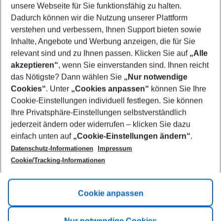
unsere Webseite für Sie funktionsfähig zu halten.
09/08/26
–
07/08/27
5-8 nights
Dadurch können wir die Nutzung unserer Plattform
Who will travel
verstehen und verbessern, Ihnen Support bieten sowie
2 adults
No children
Inhalte, Angebote und Werbung anzeigen, die für Sie
relevant sind und zu Ihnen passen. Klicken Sie auf
„Alle
Show more filter
akzeptieren“
, wenn Sie einverstanden sind. Ihnen reicht
das Nötigste? Dann wählen Sie
„Nur notwendige
Cookies“
. Unter
„Cookies anpassen“
können Sie Ihre
Cookie-Einstellungen individuell festlegen. Sie können
Ihre Privatsphäre-Einstellungen selbstverständlich
jederzeit ändern oder widerrufen – klicken Sie dazu
Footer
einfach unten auf
„Cookie-Einstellungen ändern“
.
Footer navigation
Title A
Datenschutz-Informationen
Impressum
Cookie/Tracking-Informationen
Link A
Title B
Link A
Cookie anpassen
Title C
Link A
Nur notwendige Cookies