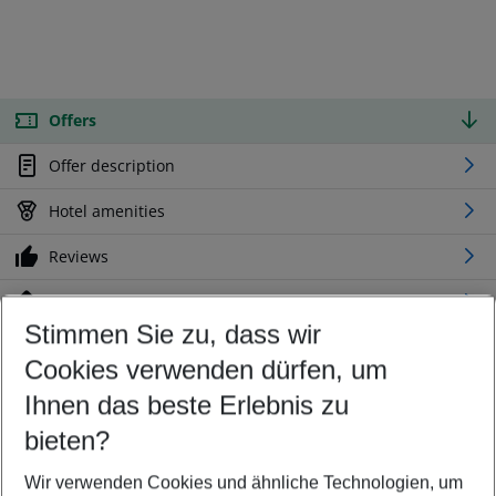
Offers
Offer description
Hotel amenities
Reviews
Location
Stimmen Sie zu, dass wir
Cookies verwenden dürfen, um
Customize your offer
Find the perfect deal which suits your best
Ihnen das beste Erlebnis zu
Your departure airport
bieten?
Any airport
Wir verwenden Cookies und ähnliche Technologien, um
Select your date range