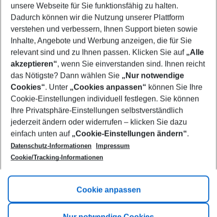
unsere Webseite für Sie funktionsfähig zu halten.
11/08/26
–
09/08/27
5-8 nights
Dadurch können wir die Nutzung unserer Plattform
Who will travel
verstehen und verbessern, Ihnen Support bieten sowie
2 adults
No children
Inhalte, Angebote und Werbung anzeigen, die für Sie
relevant sind und zu Ihnen passen. Klicken Sie auf
„Alle
Show more filter
akzeptieren“
, wenn Sie einverstanden sind. Ihnen reicht
das Nötigste? Dann wählen Sie
„Nur notwendige
Cookies“
. Unter
„Cookies anpassen“
können Sie Ihre
Cookie-Einstellungen individuell festlegen. Sie können
Ihre Privatsphäre-Einstellungen selbstverständlich
jederzeit ändern oder widerrufen – klicken Sie dazu
Footer
einfach unten auf
„Cookie-Einstellungen ändern“
.
Footer navigation
Title A
Datenschutz-Informationen
Impressum
Cookie/Tracking-Informationen
Link A
Title B
Link A
Cookie anpassen
Title C
Link A
Nur notwendige Cookies