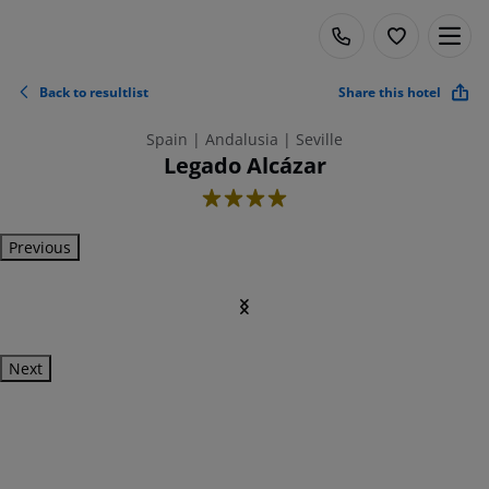
Back to resultlist
Share this hotel
Spain | Andalusia | Seville
Legado Alcázar
4
Previous
Next