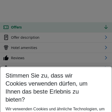
Offers
Offer description
Hotel amenities
Reviews
Location
Stimmen Sie zu, dass wir
Cookies verwenden dürfen, um
Customize your offer
Find the perfect deal which suits your best
Ihnen das beste Erlebnis zu
Your departure airport
bieten?
Any airport
Wir verwenden Cookies und ähnliche Technologien, um
Select your date range