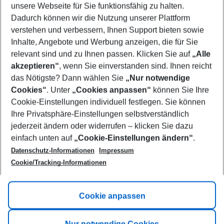
unsere Webseite für Sie funktionsfähig zu halten.
09/08/26
–
07/08/27
5-8 nights
Dadurch können wir die Nutzung unserer Plattform
Who will travel
verstehen und verbessern, Ihnen Support bieten sowie
2 adults
No children
Inhalte, Angebote und Werbung anzeigen, die für Sie
relevant sind und zu Ihnen passen. Klicken Sie auf
„Alle
Show more filter
akzeptieren“
, wenn Sie einverstanden sind. Ihnen reicht
das Nötigste? Dann wählen Sie
„Nur notwendige
Cookies“
. Unter
„Cookies anpassen“
können Sie Ihre
Cookie-Einstellungen individuell festlegen. Sie können
Ihre Privatsphäre-Einstellungen selbstverständlich
jederzeit ändern oder widerrufen – klicken Sie dazu
Footer
einfach unten auf
„Cookie-Einstellungen ändern“
.
Footer navigation
Title A
Datenschutz-Informationen
Impressum
Cookie/Tracking-Informationen
Link A
Title B
Link A
Cookie anpassen
Title C
Link A
Nur notwendige Cookies