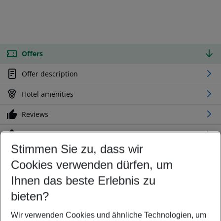
Offers
Offer description
Hotel amenities
Reviews
Location
Stimmen Sie zu, dass wir
Cookies verwenden dürfen, um
Customize your offer
Find the perfect deal which suits your best
Ihnen das beste Erlebnis zu
Your departure airport
bieten?
Any airport
Wir verwenden Cookies und ähnliche Technologien, um
Select your date range