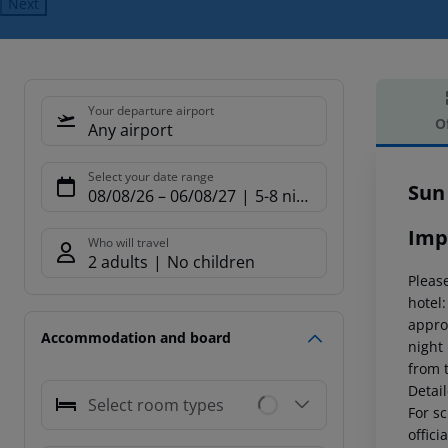
Next
Your departure airport
O
Any airport
Offe
Select your date range
Sun
08/08/26
–
06/08/27
5-8 nights
Imp
Who will travel
2 adults
No children
Please
hotel
appro
Accommodation and board
night
from 
Detai
Select room types
For sc
offici