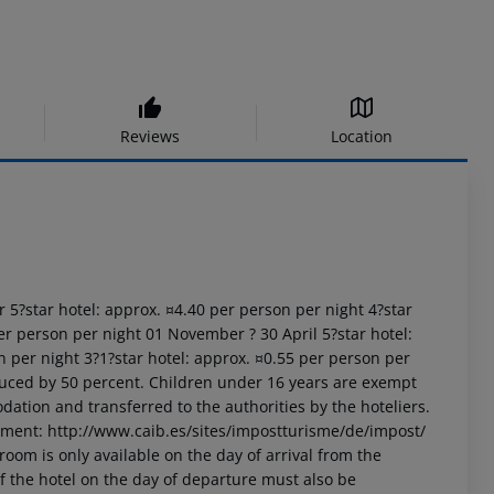
Reviews
Location
r 5?star hotel: approx. ¤4.40 per person per night 4?star
er person per night 01 November ? 30 April 5?star hotel:
n per night 3?1?star hotel: approx. ¤0.55 per person per
uced by 50 percent. Children under 16 years are exempt
dation and transferred to the authorities by the hoteliers.
nment: http://www.caib.es/sites/impostturisme/de/impost/
room is only available on the day of arrival from the
 of the hotel on the day of departure must also be