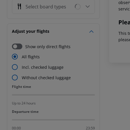
observ
Select board types
servic
Ple
Adjust your flights
This t
pleas
Show only direct flights
All flights
Incl. checked luggage
Without checked luggage
Flight time
Flight time
Up to 24 hours
Departure time
Departure time
00:00
23:59