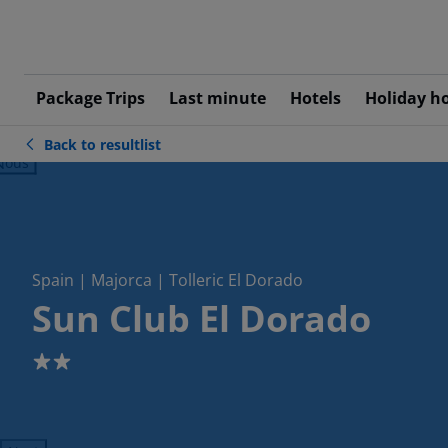
Package Trips
Last minute
Hotels
Holiday h
Back to resultlist
ious
Spain | Majorca | Tolleric El Dorado
Sun Club El Dorado
2