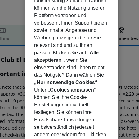
funktionsfähig zu halten. Dadurch
können wir die Nutzung unserer
Plattform verstehen und
verbessern, Ihnen Support bieten
sowie Inhalte, Angebote und
Werbung anzeigen, die für Sie
ffers
Offer description
Hotel amenities
relevant sind und zu Ihnen
r description
passen. Klicken Sie auf
„Alle
 Club El Dorado
akzeptieren“
, wenn Sie
2
einverstanden sind. Ihnen reicht
ortant info
das Nötigste? Dann wählen Sie
„Nur notwendige Cookies“
.
 note that a tourist tax is charged on Mallorca. 01 May ? 31 Octobe
Unter
„Cookies anpassen“
: approx. ¤3.30 per person per night 3?1?star hotel: approx. ¤2.20 p
können Sie Ihre Cookie-
x. ¤1.10 per person per night 4?star hotel: approx. ¤0.83 per perso
Einstellungen individuell
 From the 9th night in the same accommodation, the amount is red
festlegen. Sie können Ihre
the tax. The tax is charged to guests on site at the booked accommo
Privatsphäre-Einstellungen
led information can be found on the website of the Balearic Gover
selbstverständlich jederzeit
heduled arrivals in the destination area from 04:00 a.m., the hotel 
ändern oder widerrufen – klicken
al check-in time of the respective hotel. The official check-out time