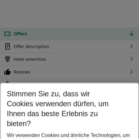
Offers
Offer description
Hotel amenities
Reviews
Location
Stimmen Sie zu, dass wir
Cookies verwenden dürfen, um
Customize your offer
Find the perfect deal which suits your best
Ihnen das beste Erlebnis zu
Your departure airport
bieten?
Any airport
Wir verwenden Cookies und ähnliche Technologien, um
Select your date range