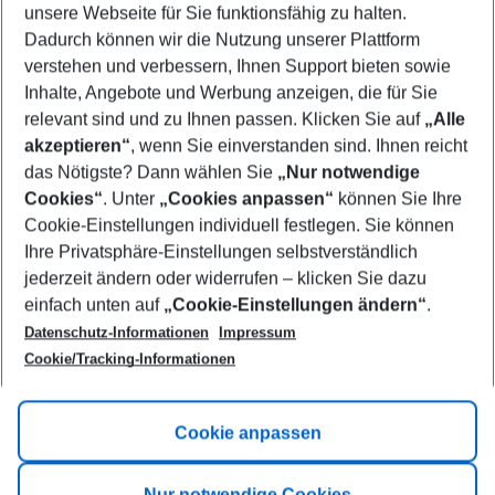
unsere Webseite für Sie funktionsfähig zu halten.
09/08/26
–
07/08/27
5-8 nights
Dadurch können wir die Nutzung unserer Plattform
Who will travel
verstehen und verbessern, Ihnen Support bieten sowie
2 adults
No children
Inhalte, Angebote und Werbung anzeigen, die für Sie
relevant sind und zu Ihnen passen. Klicken Sie auf
„Alle
Show more filter
akzeptieren“
, wenn Sie einverstanden sind. Ihnen reicht
das Nötigste? Dann wählen Sie
„Nur notwendige
Cookies“
. Unter
„Cookies anpassen“
können Sie Ihre
Cookie-Einstellungen individuell festlegen. Sie können
Ihre Privatsphäre-Einstellungen selbstverständlich
jederzeit ändern oder widerrufen – klicken Sie dazu
Footer
einfach unten auf
„Cookie-Einstellungen ändern“
.
Footer navigation
Title A
Datenschutz-Informationen
Impressum
Cookie/Tracking-Informationen
Link A
Title B
Link A
Cookie anpassen
Title C
Link A
Nur notwendige Cookies