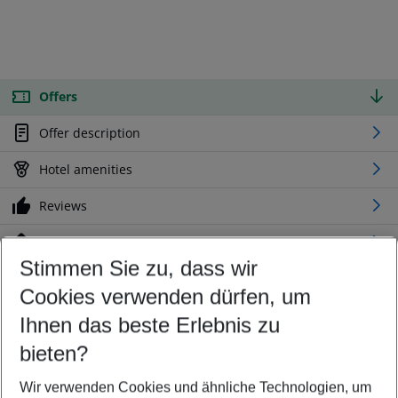
Offers
Offer description
Hotel amenities
Reviews
Location
Stimmen Sie zu, dass wir
Cookies verwenden dürfen, um
Customize your offer
Find the perfect deal which suits your best
Ihnen das beste Erlebnis zu
Your departure airport
bieten?
Any airport
Wir verwenden Cookies und ähnliche Technologien, um
Select your date range