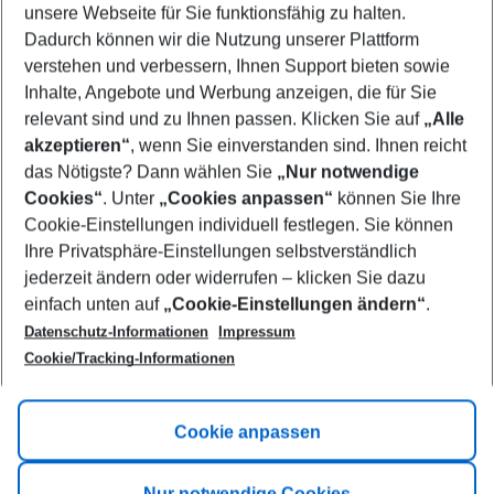
unsere Webseite für Sie funktionsfähig zu halten.
08/08/26
–
06/08/27
5-8 nights
Dadurch können wir die Nutzung unserer Plattform
Who will travel
verstehen und verbessern, Ihnen Support bieten sowie
2 adults
No children
Inhalte, Angebote und Werbung anzeigen, die für Sie
relevant sind und zu Ihnen passen. Klicken Sie auf
„Alle
Show more filter
akzeptieren“
, wenn Sie einverstanden sind. Ihnen reicht
das Nötigste? Dann wählen Sie
„Nur notwendige
Cookies“
. Unter
„Cookies anpassen“
können Sie Ihre
Cookie-Einstellungen individuell festlegen. Sie können
Ihre Privatsphäre-Einstellungen selbstverständlich
jederzeit ändern oder widerrufen – klicken Sie dazu
Footer
einfach unten auf
„Cookie-Einstellungen ändern“
.
Footer navigation
Title A
Datenschutz-Informationen
Impressum
Cookie/Tracking-Informationen
Link A
Title B
Link A
Cookie anpassen
Title C
Link A
Nur notwendige Cookies