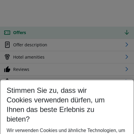
Offers
Offer description
Hotel amenities
Reviews
Location
Stimmen Sie zu, dass wir
Cookies verwenden dürfen, um
Customize your offer
Find the perfect deal which suits your best
Ihnen das beste Erlebnis zu
Your departure airport
bieten?
Any airport
Wir verwenden Cookies und ähnliche Technologien, um
Select your date range