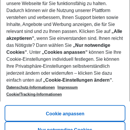
unsere Webseite für Sie funktionsfähig zu halten.
08/08/26
–
06/08/27
5-8 nights
Dadurch können wir die Nutzung unserer Plattform
Who will travel
verstehen und verbessern, Ihnen Support bieten sowie
2 adults
No children
Inhalte, Angebote und Werbung anzeigen, die für Sie
relevant sind und zu Ihnen passen. Klicken Sie auf
„Alle
Show more filter
akzeptieren“
, wenn Sie einverstanden sind. Ihnen reicht
das Nötigste? Dann wählen Sie
„Nur notwendige
Cookies“
. Unter
„Cookies anpassen“
können Sie Ihre
Cookie-Einstellungen individuell festlegen. Sie können
Ihre Privatsphäre-Einstellungen selbstverständlich
jederzeit ändern oder widerrufen – klicken Sie dazu
Footer
einfach unten auf
„Cookie-Einstellungen ändern“
.
Footer navigation
Title A
Datenschutz-Informationen
Impressum
Cookie/Tracking-Informationen
Link A
Title B
Link A
Cookie anpassen
Title C
Link A
Nur notwendige Cookies