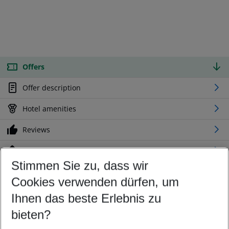
Offers
Offer description
Hotel amenities
Reviews
Location
Stimmen Sie zu, dass wir
Cookies verwenden dürfen, um
Customize your offer
Find the perfect deal which suits your best
Ihnen das beste Erlebnis zu
Your departure airport
bieten?
Any airport