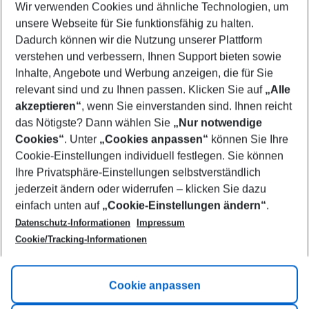
Wir verwenden Cookies und ähnliche Technologien, um
Select your date range
unsere Webseite für Sie funktionsfähig zu halten.
08/08/26
–
06/08/27
5-8 nights
Dadurch können wir die Nutzung unserer Plattform
Who will travel
verstehen und verbessern, Ihnen Support bieten sowie
2 adults
No children
Inhalte, Angebote und Werbung anzeigen, die für Sie
relevant sind und zu Ihnen passen. Klicken Sie auf
„Alle
Show more filter
akzeptieren“
, wenn Sie einverstanden sind. Ihnen reicht
das Nötigste? Dann wählen Sie
„Nur notwendige
Cookies“
. Unter
„Cookies anpassen“
können Sie Ihre
Cookie-Einstellungen individuell festlegen. Sie können
Ihre Privatsphäre-Einstellungen selbstverständlich
jederzeit ändern oder widerrufen – klicken Sie dazu
Footer
einfach unten auf
„Cookie-Einstellungen ändern“
.
Footer navigation
Title A
Datenschutz-Informationen
Impressum
Cookie/Tracking-Informationen
Link A
Title B
Link A
Cookie anpassen
Title C