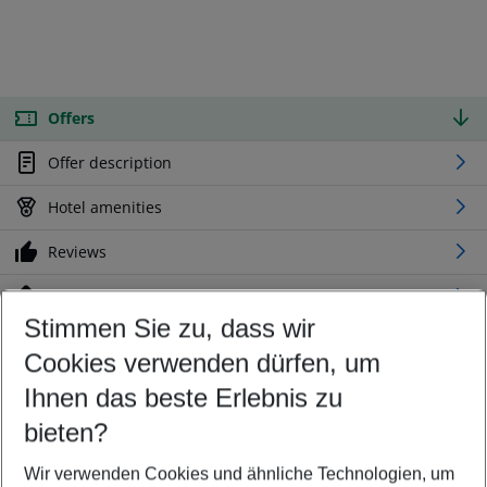
Offers
Offer description
Hotel amenities
Reviews
Location
Stimmen Sie zu, dass wir
Cookies verwenden dürfen, um
Customize your offer
Find the perfect deal which suits your best
Ihnen das beste Erlebnis zu
Your departure airport
bieten?
Any airport
Wir verwenden Cookies und ähnliche Technologien, um
Select your date range