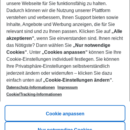
unsere Webseite für Sie funktionsfähig zu halten.
08/08/26
–
06/08/27
5-8 nights
Dadurch können wir die Nutzung unserer Plattform
Who will travel
verstehen und verbessern, Ihnen Support bieten sowie
2 adults
No children
Inhalte, Angebote und Werbung anzeigen, die für Sie
relevant sind und zu Ihnen passen. Klicken Sie auf
„Alle
Show more filter
akzeptieren“
, wenn Sie einverstanden sind. Ihnen reicht
das Nötigste? Dann wählen Sie
„Nur notwendige
Cookies“
. Unter
„Cookies anpassen“
können Sie Ihre
Cookie-Einstellungen individuell festlegen. Sie können
Ihre Privatsphäre-Einstellungen selbstverständlich
jederzeit ändern oder widerrufen – klicken Sie dazu
Footer
einfach unten auf
„Cookie-Einstellungen ändern“
.
Footer navigation
Title A
Datenschutz-Informationen
Impressum
Cookie/Tracking-Informationen
Link A
Title B
Link A
Cookie anpassen
Title C
Link A
Nur notwendige Cookies