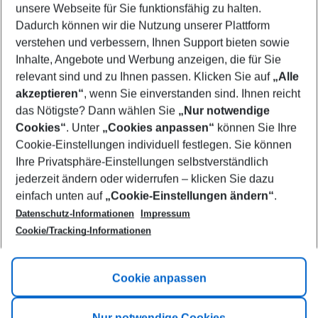
unsere Webseite für Sie funktionsfähig zu halten.
08/08/26
–
06/08/27
5-8 nights
Dadurch können wir die Nutzung unserer Plattform
Who will travel
verstehen und verbessern, Ihnen Support bieten sowie
2 adults
No children
Inhalte, Angebote und Werbung anzeigen, die für Sie
relevant sind und zu Ihnen passen. Klicken Sie auf
„Alle
Show more filter
akzeptieren“
, wenn Sie einverstanden sind. Ihnen reicht
das Nötigste? Dann wählen Sie
„Nur notwendige
Cookies“
. Unter
„Cookies anpassen“
können Sie Ihre
Cookie-Einstellungen individuell festlegen. Sie können
Ihre Privatsphäre-Einstellungen selbstverständlich
jederzeit ändern oder widerrufen – klicken Sie dazu
Footer
einfach unten auf
„Cookie-Einstellungen ändern“
.
Footer navigation
Title A
Datenschutz-Informationen
Impressum
Cookie/Tracking-Informationen
Link A
Title B
Link A
Cookie anpassen
Title C
Link A
Nur notwendige Cookies