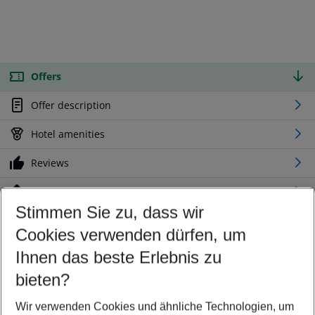
Offers
Offer description
Hotel amenities
Reviews
Location
Stimmen Sie zu, dass wir
Cookies verwenden dürfen, um
Customize your offer
Find the perfect deal which suits your best
Ihnen das beste Erlebnis zu
Your departure airport
bieten?
Any airport
Wir verwenden Cookies und ähnliche Technologien, um
Select your date range